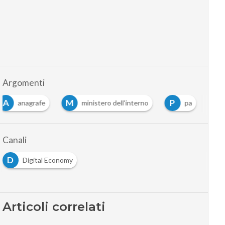
Argomenti
A
M
P
anagrafe
ministero dell'interno
pa
Canali
D
Digital Economy
Articoli correlati