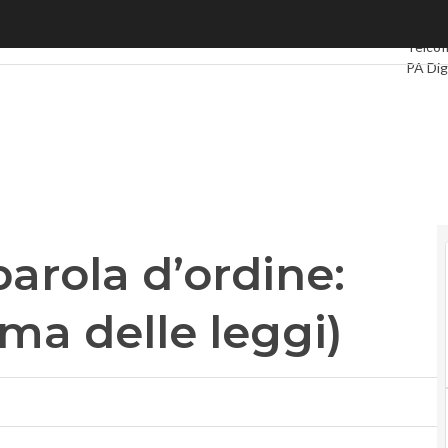
ola d’ordine: semplificazione (ma delle leggi)
Ultimi 
Telco
I
PA Dig
Intelli
Videoi
Le Gui
Privac
arola d’ordine:
ma delle leggi)