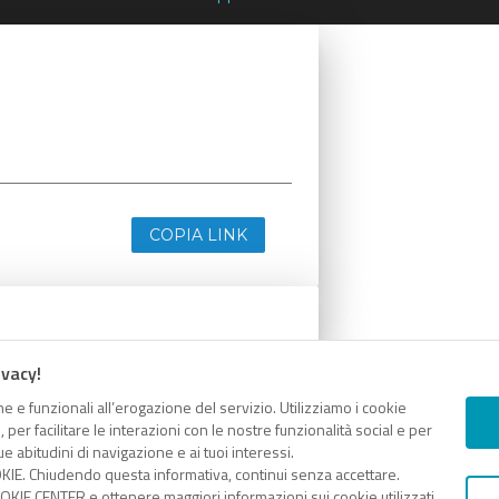
COPIA LINK
ivacy!
e e funzionali all’erogazione del servizio. Utilizziamo i cookie
er facilitare le interazioni con le nostre funzionalità social e per
e abitudini di navigazione e ai tuoi interessi.
KIE. Chiudendo questa informativa, continui senza accettare.
KIE CENTER e ottenere maggiori informazioni sui cookie utilizzati,
COPIA LINK