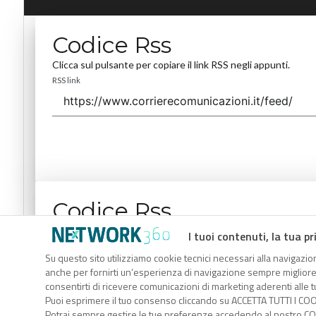
Codice Rss
Clicca sul pulsante per copiare il link RSS negli appunti.
RSS link
Codice Rss
Clicca sul pulsante per copiare il link RSS negli appunti.
I tuoi contenuti, la tua pr
RSS link
Su questo sito utilizziamo cookie tecnici necessari alla navigazion
anche per fornirti un’esperienza di navigazione sempre migliore, p
consentirti di ricevere comunicazioni di marketing aderenti alle tu
Puoi esprimere il tuo consenso cliccando su ACCETTA TUTTI I COO
Potrai sempre gestire le tue preferenze accedendo al nostro COO