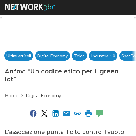
Anfov: “Un codice etico per il 
Ultimi articoli
Digital Economy
Telco
Industria 4.0
SpacEc
Anfov: “Un codice etico per il green
Ict”
Home
Digital Economy
L’associazione punta il dito contro il vuoto