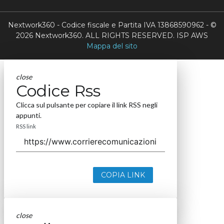
Nextwork360 - Codice fiscale e Partita IVA 13868590962 - ©
2026 Nextwork360. ALL RIGHTS RESERVED. ISP AWS
Mappa del sito
close
Codice Rss
Clicca sul pulsante per copiare il link RSS negli
appunti.
RSS link
COPIA LINK
close