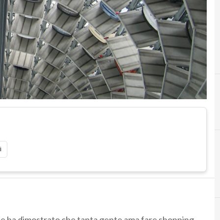
E
e-com
i
rce ha dimostrato che tanta gente ama fare shopping