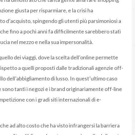
ozione giusta per risparmiare, e la crisi ha
 d’acquisto, spingendo gli utenti più parsimoniosi a
 che fino a pochi anni fa difficilmente sarebbero stati
ducia nel mezzo e nella sua impersonalità.
 quello dei viaggi, dove la scelta dell’online permette
rispetto a quelli proposti dalle tradizionali agenzie off-
llo dell’abbigliamento di lusso. In quest’ultimo caso
e sono tanti i negozi e i brand originariamente off-line
etizione con i gradi siti internazionali di e-
he ad alto costo che ha visto infrangersi la barriera