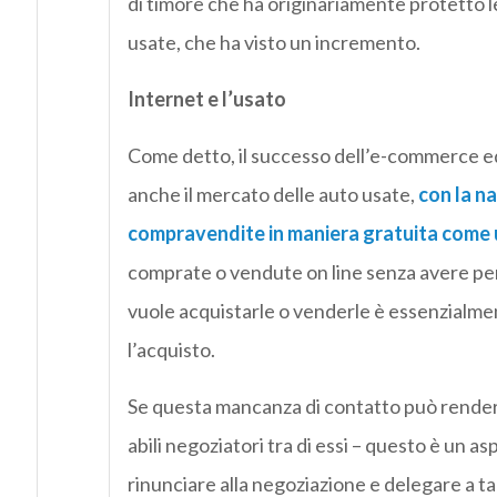
di timore che ha originariamente protetto le
usate, che ha visto un incremento.
Internet e l’usato
Come detto, il successo dell’e-commerce ed 
anche il mercato delle auto usate,
con la na
compravendite in maniera gratuita come 
comprate o vendute on line senza avere per f
vuole acquistarle o venderle è essenzialme
l’acquisto.
Se questa mancanza di contatto può rendere 
abili negoziatori tra di essi – questo è un a
rinunciare alla negoziazione e delegare a tal