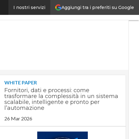
Aggiungi tra i preferiti su Google
ercato dell’usato online
I nostri servizi
Ultimi
articoli
Digital
Economy
Telco
Industria
4.0
SpacEconomy
PA
Digitale
Green
economy
WHITE PAPER
Intelligenza
Fornitori, dati e processi: come
artificiale
trasformare la complessità in un sistema
Videointerviste
scalabile, intelligente e pronto per
Le
l’automazione
Guide di
26 Mar 2026
CorCom
Podcast
Privacy