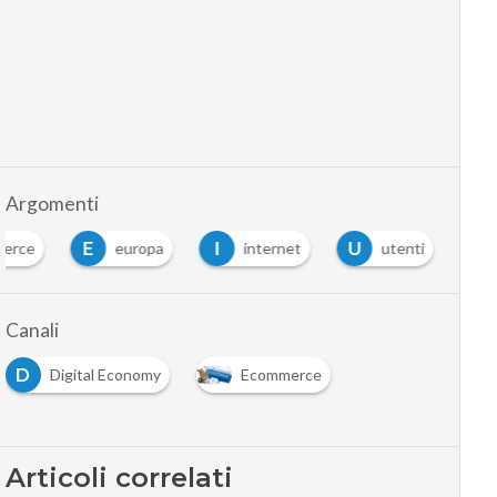
Argomenti
E
I
U
merce
europa
internet
utenti
Canali
D
Digital Economy
Ecommerce
Articoli correlati