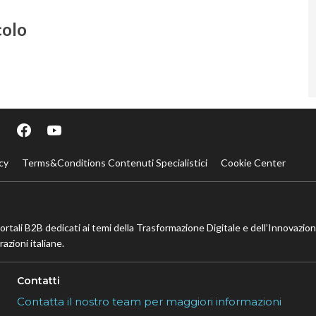
colo
cy
Terms&Conditions Contenuti Specialistici
Cookie Center
portali B2B dedicati ai temi della Trasformazione Digitale e dell’Innovazio
azioni italiane.
Contatti
Contatta il nostro team per maggiori informazioni