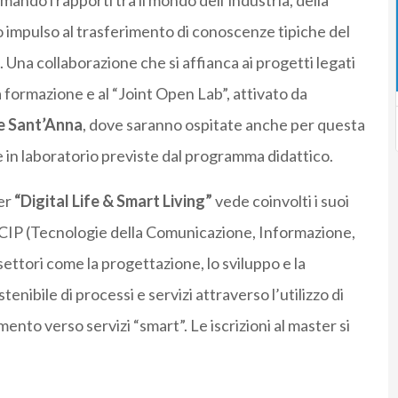
ando i rapporti tra il mondo dell’industria, della
do impulso al trasferimento di conoscenze tipiche del
Una collaborazione che si affianca ai progetti legati
lta formazione e al “Joint Open Lab”,
attivato da
e Sant’Anna
, dove saranno ospitate anche per questa
e in laboratorio previste dal programma didattico.
ter
“Digital Life & Smart Living”
vede coinvolti i suoi
CIP (Tecnologie della Comunicazione, Informazione,
settori come la progettazione, lo sviluppo e la
enibile di processi e servizi attraverso l’utilizzo di
nto verso servizi “smart”. Le iscrizioni al master si