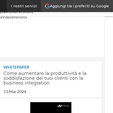
Aggiungi tra i preferiti su Google
I nostri servizi
l Economy
Telco
Industria 4.0
gitale
Green economy
le
Videointerviste
m
Podcast
Privacy
WHITEPAPER
Come aumentare la produttività e la
soddisfazione dei tuoi clienti con la
business integration
13 Mar 2024