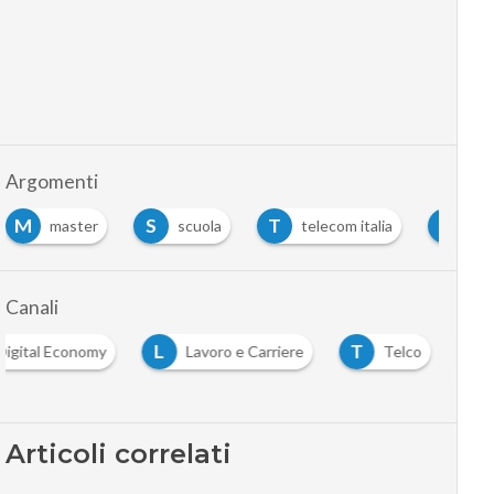
Argomenti
M
S
T
T
master
scuola
telecom italia
tlc
Canali
L
T
Digital Economy
Lavoro e Carriere
Telco
…
Articoli correlati