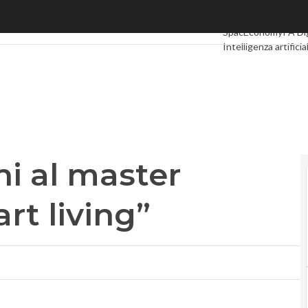
 al master “Digital life & smart living”
Ultimi articoli
Digita
SpacEconomy
PA Di
Intelligenza artificia
Le Guide di CorCo
ni al master
art living”