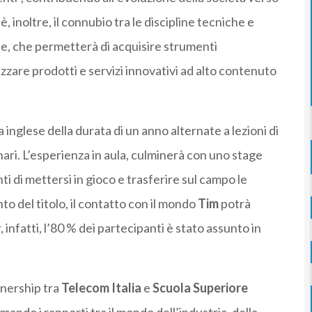
, inoltre, il connubio tra le discipline tecniche e
e, che permetterà di acquisire strumenti
zzare prodotti e servizi innovativi ad alto contenuto
a inglese della durata di un anno alternate a lezioni di
ari. L’esperienza in aula, culminerà con uno stage
i di mettersi in gioco e trasferire sul campo le
 del titolo, il contatto con il mondo
Tim
potrà
infatti, l’80 % dei partecipanti è stato assunto in
rtnership tra
Telecom Italia
e
Scuola Superiore