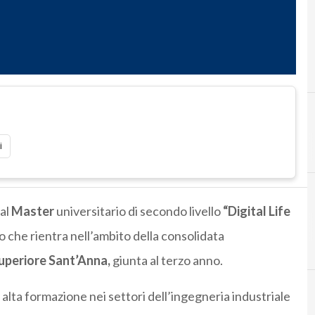
I
ict
i
 al
Master
universitario di secondo livello
“Digital Life
D
vo che rientra nell’ambito della consolidata
uperiore Sant’Anna,
giunta al terzo anno.
alta formazione nei settori dell’ingegneria industriale