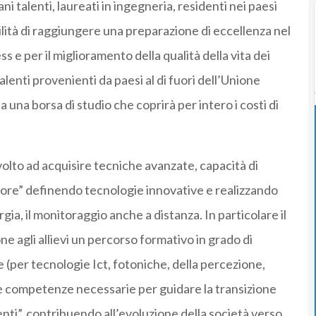
ni talenti, laureati in ingegneria, residenti nei paesi
lità di raggiungere una preparazione di eccellenza nel
s e per il miglioramento della qualità della vita dei
talenti provenienti da paesi al di fuori dell’Unione
a una borsa di studio che coprirà per intero i costi di
 volto ad acquisire tecniche avanzate, capacità di
alore” definendo tecnologie innovative e realizzando
ergia, il monitoraggio anche a distanza. In particolare il
e agli allievi un percorso formativo in grado di
per tecnologie Ict, fotoniche, della percezione,
ire competenze necessarie per guidare la transizione
enti”, contribuendo all’evoluzione della società verso