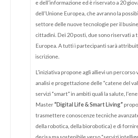
e dell’informazione ed è riservato a 20 giova
dell’Unione Europea, che avranno la possibi
settore delle nuove tecnologie per il busines
cittadini. Dei 20 posti, due sono riservati a 
Europea. A tutti i partecipanti sarà attribuit
iscrizione.
L’iniziativa propone agli allievi un percorso
analisi e progettazione delle “catene del v
servizi “smart” in ambiti quali la salute, l’en
Master
“Digital Life & Smart Living”
propon
trasmettere conoscenze tecniche avanzate (
della robotica, della biorobotica) e di forn
decisa ma sostenibile verso “servizi intellig