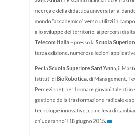
Sant’Anna
che stanno rilanciando e trasform
ricerca e della didattica universitaria, dan
mondo “accademico” verso utilizzi in campo. 
allo sviluppo del territorio, ai percorsi di a
Telecom Italia
–
presso la
Scuola Superior
terza edizione, numerose lezioni applicativ
Per la
Scuola Superiore Sant’Ann
a, il Mas
Istituti di
BioRobotica
, di Management, Te
Percezione), per formare giovani talenti in 
gestione della trasformazione radicale e sost
tecnologie innovative, come leva di cambiame
chiuderanno il 18 giugno 2015.