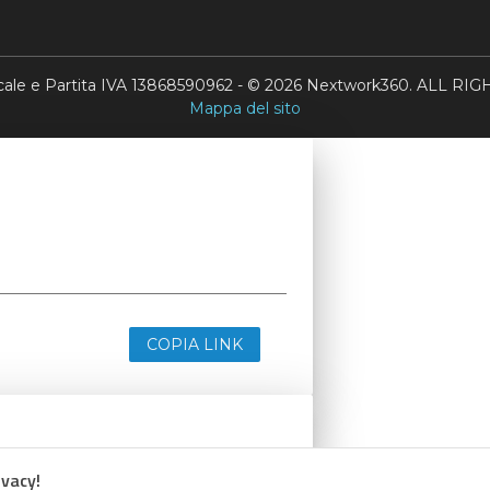
scale e Partita IVA 13868590962 - © 2026 Nextwork360. ALL 
Mappa del sito
COPIA LINK
ivacy!