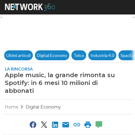
Apple music, la grande rimonta
Ultimi articoli
Digital Economy
Telco
Industria 4.0
SpacEc
LA RINCORSA
Apple music, la grande rimonta su
Spotify: in 6 mesi 10 milioni di
abbonati
Home
Digital Economy