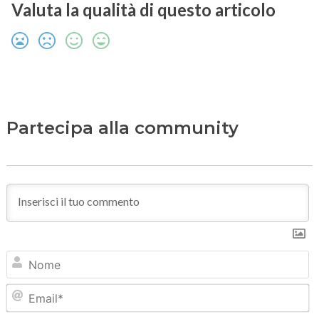
Valuta la qualità di questo articolo
Partecipa alla community
N
Em