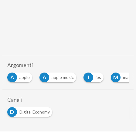
Argomenti
A
A
I
M
apple
apple music
ios
mac
Canali
D
Digital Economy