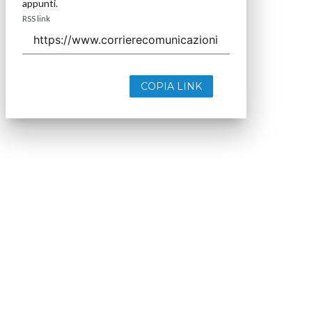
appunti.
RSS link
COPIA LINK