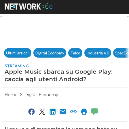
Apple Music sbarca su Google 
Ultimi articoli
Digital Economy
Telco
Industria 4.0
SpacEc
STREAMING
Apple Music sbarca su Google Play:
caccia agli utenti Android?
Home
Digital Economy