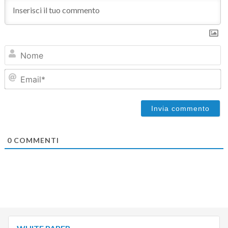
N
Em
0
COMMENTI