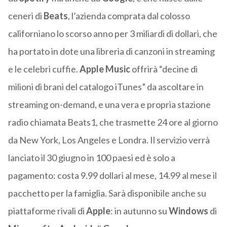
ceneri di
Beats
, l’azienda comprata dal colosso
californiano lo scorso anno per 3 miliardi di dollari, che
ha portato in dote una libreria di canzoni in streaming
e le celebri cuffie.
Apple Music
offrirà “decine di
milioni di brani del catalogo iTunes” da ascoltare in
streaming on-demand, e una vera e propria stazione
radio chiamata Beats1, che trasmette 24 ore al giorno
da New York, Los Angeles e Londra. Il servizio verrà
lanciato il 30 giugno in 100 paesi ed è solo a
pagamento: costa 9.99 dollari al mese, 14.99 al mese il
pacchetto per la famiglia. Sarà disponibile anche su
piattaforme rivali di
Apple
: in autunno su
Windows
di