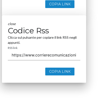
COPIA LINK
close
Codice Rss
Clicca sul pulsante per copiare il link RSS negli
appunti.
RSS link
COPIA LINK