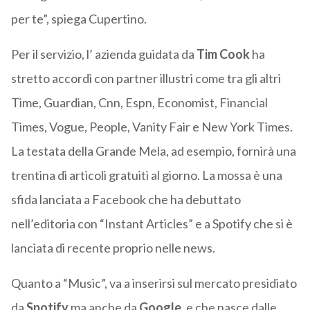
per te”, spiega Cupertino.
Per il servizio, l’ azienda guidata da
Tim Cook
ha
stretto accordi con partner illustri come tra gli altri
Time, Guardian, Cnn, Espn, Economist, Financial
Times, Vogue, People, Vanity Fair e New York Times.
La testata della Grande Mela, ad esempio, fornirà una
trentina di articoli gratuiti al giorno. La mossa è una
sfida lanciata a Facebook che ha debuttato
nell’editoria con “Instant Articles” e a Spotify che si è
lanciata di recente proprio nelle news.
Quanto a “Music”, va a inserirsi sul mercato presidiato
da
Spotify
ma anche da
Google
, e che nasce dalle