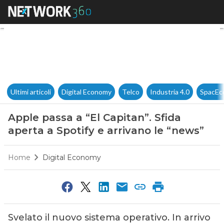
Apple passa a “El Capitan”. Sf
Ultimi articoli
Digital Economy
Telco
Industria 4.0
SpacEc
Apple passa a “El Capitan”. Sfida
aperta a Spotify e arrivano le “news”
Home
Digital Economy
Svelato il nuovo sistema operativo. In arrivo