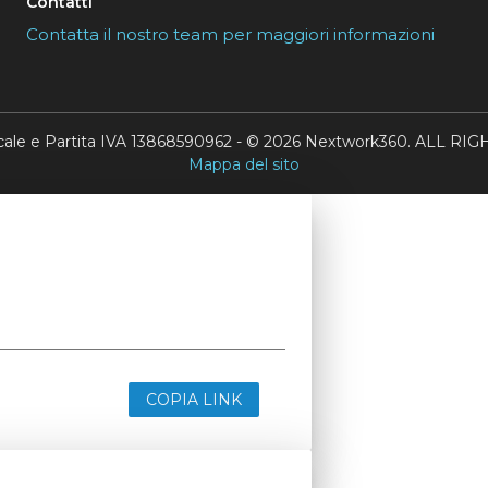
Contatti
Contatta il nostro team per maggiori informazioni
scale e Partita IVA 13868590962 - © 2026 Nextwork360. ALL 
Mappa del sito
COPIA LINK