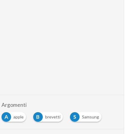
Argomenti
A
B
S
apple
brevetti
Samsung