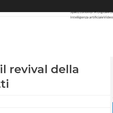
evival della guerra dei brevetti
Ultimi articoli
Digital Econo
SpacEconomy
PA Digitale
G
Intelligenza artificiale
Video
Le Guide di CorCom
Podcas
 revival della
ti