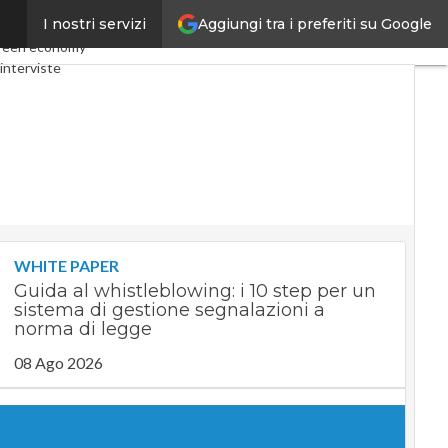
Aggiungi tra i preferiti su Google
I nostri servizi
my
Telco
Industria 4.0
reen economy
interviste
t
Privacy
WHITE PAPER
Guida al whistleblowing: i 10 step per un
sistema di gestione segnalazioni a
norma di legge
08 Ago 2026