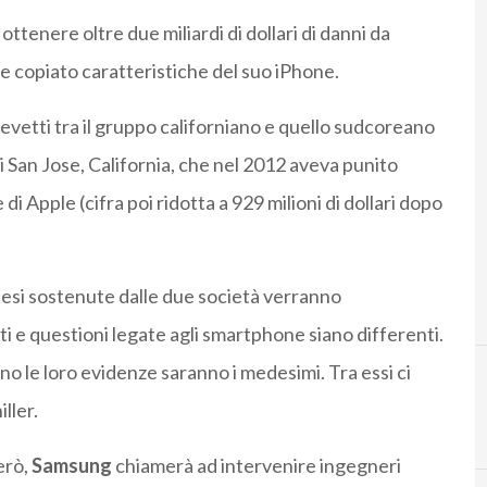
ottenere oltre due miliardi di dollari di danni da
 copiato caratteristiche del suo iPhone.
revetti tra il gruppo californiano e quello sudcoreano
di San Jose, California, che nel 2012 aveva punito
di Apple (cifra poi ridotta a 929 milioni di dollari dopo
 tesi sostenute dalle due società verranno
 e questioni legate agli smartphone siano differenti.
 le loro evidenze saranno i medesimi. Tra essi ci
iller.
erò,
Samsung
chiamerà ad intervenire ingegneri