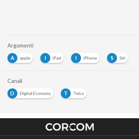
Argomenti
A
I
I
S
apple
iPad
iPhone
Siri
Canali
D
T
Digital Economy
Telco