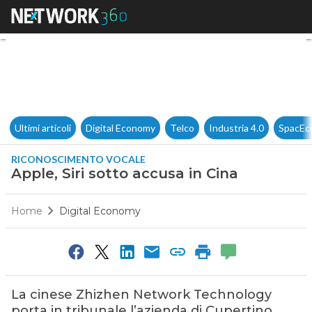
Apple, Siri sotto accusa in Cin
Ultimi articoli
Digital Economy
Telco
Industria 4.0
SpacEc
RICONOSCIMENTO VOCALE
Apple, Siri sotto accusa in Cina
Home
Digital Economy
La cinese Zhizhen Network Technology
porta in tribunale l’azienda di Cupertino