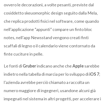
ovvero le decorazioni, a volte pesanti, previste dal
cosiddetto skeuomorphic design seguito dalla Mela,
che replica prodotti fisici nel software, come quando
nell’applicazione “appunti” compare un finto bloc
notes, nell’app Newsstand vengono creati finti
scaffali di legno o il calendario viene contornato da
finte cuciture in pelle.
Le fonti di
Gruber
indicano anche che
Apple
sarebbe
indietro nella tabella di marcia per lo sviluppo di
iOS 7
;
l’azienda avrebbe perciò chiamato a raccolta un
numero maggiore di ingegneri, usandone alcuni già
impegnati nel sistema in altri progetti, per accelerare i