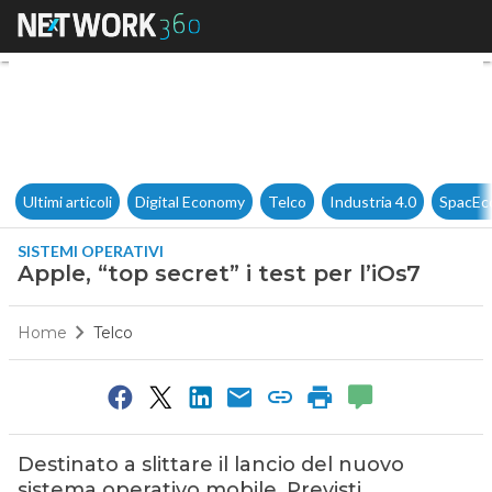
Apple, “top secret” i test per l
Ultimi articoli
Digital Economy
Telco
Industria 4.0
SpacEc
SISTEMI OPERATIVI
Apple, “top secret” i test per l’iOs7
Home
Telco
Destinato a slittare il lancio del nuovo
sistema operativo mobile. Previsti