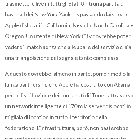
trasmettere live in tutti gli Stati Uniti una partita di
baseball dei New York Yankees passando dai server
Apple dislocati in California, Nevada, North Carolina e
Oregon. Un utente di New York City dovrebbe poter
vedere il match senza che alle spalle del servizio ci sia
una triangolazione del segnale tanto complessa.
A questo dovrebbe, almeno in parte, porre rimedio la
lunga partnership che Apple ha costruito con Akamai
per la distribuzione dei contenuti di iTunes attraverso
un network intelligente di 170 mila server dislocati in
migliaia di location in tutto il territorio della
federazione. L’infrastruttura, però, non basterebbe
per sostenere il servizio televisivo, ed è per questo