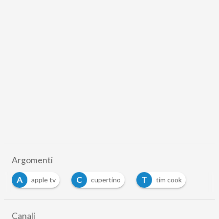
Argomenti
A
C
T
apple tv
cupertino
tim cook
Canali