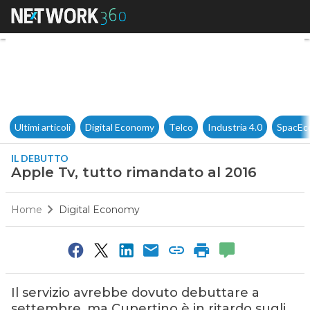
Apple Tv, tutto rimandato al 
Ultimi articoli
Digital Economy
Telco
Industria 4.0
SpacEc
IL DEBUTTO
Apple Tv, tutto rimandato al 2016
Home
Digital Economy
Il servizio avrebbe dovuto debuttare a
settembre, ma Cupertino è in ritardo sugli