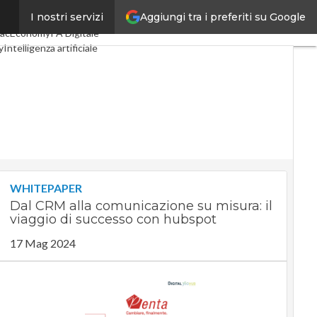
Aggiungi tra i preferiti su Google
I nostri servizi
gital Economy
Telco
acEconomy
PA Digitale
y
Intelligenza artificiale
e
Le Guide di CorCom
y
WHITEPAPER
Dal CRM alla comunicazione su misura: il
viaggio di successo con hubspot
17 Mag 2024