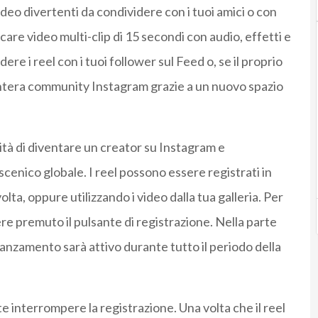
deo divertenti da condividere con i tuoi amici o con
are video multi-clip di 15 secondi con audio, effetti e
re i reel con i tuoi follower sul Feed o, se il proprio
l’intera community Instagram grazie a un nuovo spazio
lità di diventare un creator su Instagram e
enico globale. I reel possono essere registrati in
 volta, oppure utilizzando i video dalla tua galleria. Per
nere premuto il pulsante di registrazione. Nella parte
anzamento sarà attivo durante tutto il periodo della
 interrompere la registrazione. Una volta che il reel