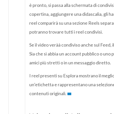
è pronto, si passa alla schermata di condiv
copertina, aggiungere una didascalia, gli has
reel comparirà su una sezione Reels separat
potranno trovare tutti i reel condivisi.
Se il video veràà condiviso anche sul Feed, il
Sia che si abbia un account pubblico o uno pri
amici più stretti o in un messaggio diretto.
I reel presenti su Esplora mostrano il megl
un’etichetta e rappresentano una selezione 
contenuti originali.