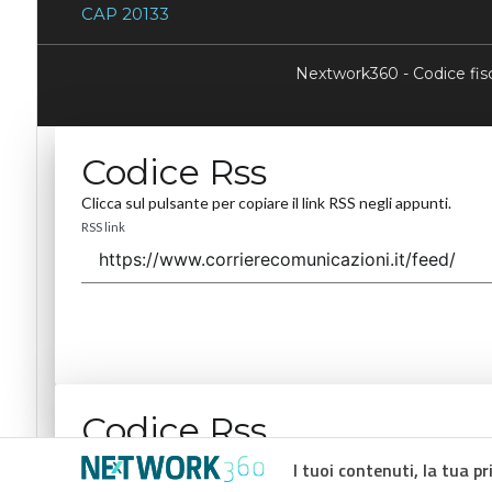
CAP 20133
Nextwork360 - Codice fi
Codice Rss
Clicca sul pulsante per copiare il link RSS negli appunti.
RSS link
Codice Rss
Clicca sul pulsante per copiare il link RSS negli appunti.
I tuoi contenuti, la tua pr
RSS link