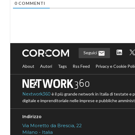
0
COMMENTI
Seguici
About
Autori
Tags
Rss Feed
Privacy e Cookie Poli
Nextwork360
è il più grande network in Italia di testate e 
digitale e imprenditoriale nelle imprese e pubbliche amministr
Indirizzo
Via Moretto da Brescia, 22
Milano - Italia