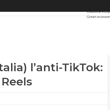
lia) l’anti-TikTok: Instagram lancia Reels
Ultimi articoli
Di
Industria 4.0
Sp
Green econom
Videointervist
Podcast
Privac
alia) l’anti-TikTok:
 Reels