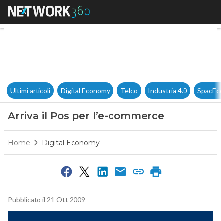
Arriva il Pos per l’e-commerc
Ultimi articoli
Digital Economy
Telco
Industria 4.0
SpacEc
Arriva il Pos per l’e-commerce
Home
Digital Economy
Pubblicato il 21 Ott 2009