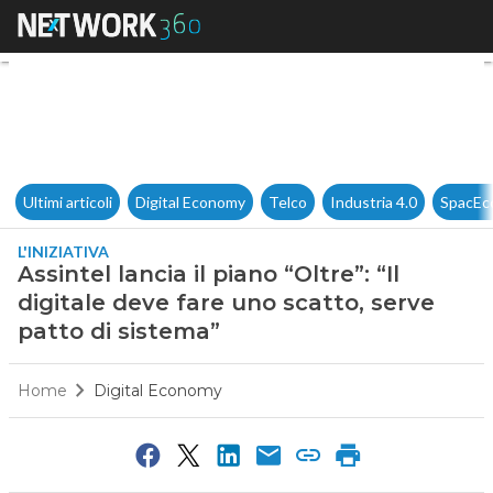
Assintel lancia il piano “Oltre”
Ultimi articoli
Digital Economy
Telco
Industria 4.0
SpacEc
L'INIZIATIVA
Assintel lancia il piano “Oltre”: “Il
digitale deve fare uno scatto, serve
patto di sistema”
Home
Digital Economy