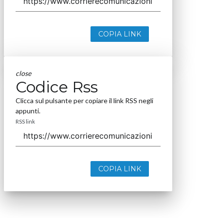
COPIA LINK
close
Codice Rss
Clicca sul pulsante per copiare il link RSS negli
appunti.
RSS link
COPIA LINK