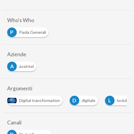
Who's Who
P
Paola Generali
Aziende
A
assintel
Argomenti
D
L
R
digitale
lockdown
ripresa economica
…
Canali