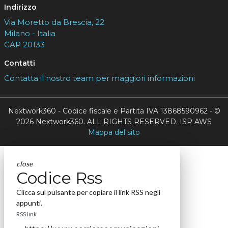
Indirizzo
Via Moretto da Brescia, 22
Milano - Italia
CAP 20133
Contatti
Contatta il nostro team per maggiori informazioni
Nextwork360 - Codice fiscale e Partita IVA 13868590962 - ©
2026 Nextwork360. ALL RIGHTS RESERVED. ISP AWS
Mappa del sito
close
Codice Rss
Clicca sul pulsante per copiare il link RSS negli
appunti.
RSS link