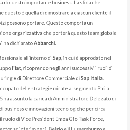
a di questo importante business. La sfida che
questo è quella di dimostrare a ciascun cliente il
ervizi possono portare. Questo comporta un
ione organizzativa che porterà questo team globale
” ha dichiarato
Abbarchi
.
essionale all’interno di
Sap
, in cui è approdato nel
ruppo
Fiat
, ricoprendo negli anni successivi i ruoli di
uring e di Direttore Commerciale di
Sap Italia
.
 occupato delle strategie mirate al segmento Pmi a
05 ha assunto la carica di Amministratore Delegato di
 di business e innovazioni tecnologiche per circa
il ruolo di Vice President Emea Gfo Task Force,
rector ad interim per il Belgio e il Lussemburgo e