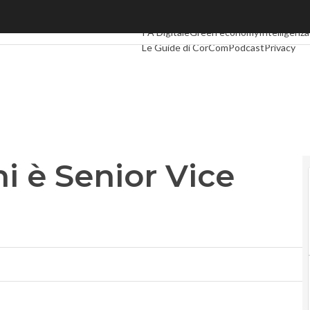
 Senior Vice President
Ultimi articoli
Digital Economy
Telco
Indu
PA Digitale
Green economy
Intelligenza 
Le Guide di CorCom
Podcast
Privacy
 è Senior Vice