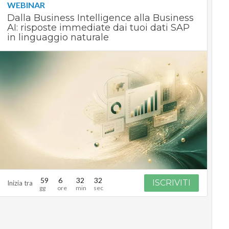
WEBINAR
Dalla Business Intelligence alla Business
AI: risposte immediate dai tuoi dati SAP
in linguaggio naturale
59
6
32
31
ISCRIVITI
Inizia tra