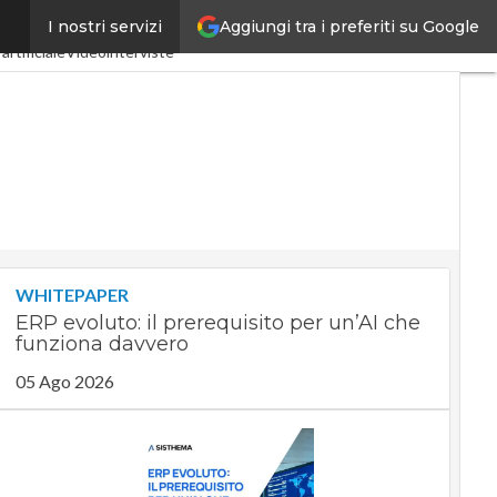
Aggiungi tra i preferiti su Google
I nostri servizi
stria 4.0
SpacEconomy
artificiale
Videointerviste
WHITEPAPER
ERP evoluto: il prerequisito per un’AI che
funziona davvero
05 Ago 2026