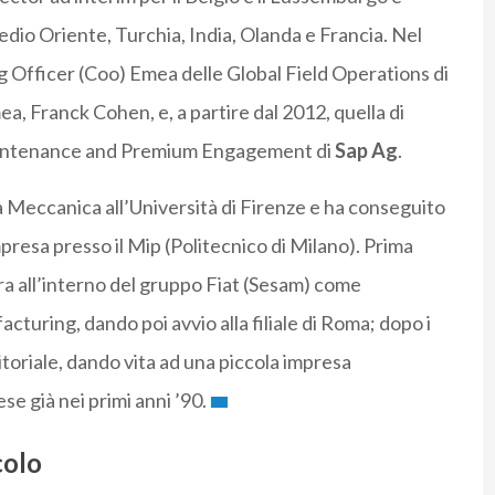
edio Oriente, Turchia, India, Olanda e Francia. Nel
g Officer (Coo) Emea delle Global Field Operations di
ea, Franck Cohen, e, a partire dal 2012, quella di
Maintenance and Premium Engagement di
Sap Ag
.
a Meccanica all’Università di Firenze e ha conseguito
presa presso il Mip (Politecnico di Milano). Prima
iera all’interno del gruppo Fiat (Sesam) come
uring, dando poi avvio alla filiale di Roma; dopo i
itoriale, dando vita ad una piccola impresa
e già nei primi anni ’90.
colo