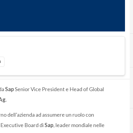
i
da
Sap
Senior Vice President e Head of Global
Ag
.
nterno dell’azienda ad assumere un ruolo con
l’Executive Board di
Sap
, leader mondiale nelle