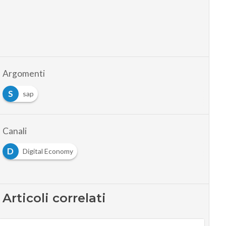
Argomenti
S
sap
Canali
D
Digital Economy
Articoli correlati