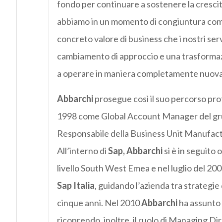
fondo per continuare a sostenere la crescit
abbiamo in un momento di congiuntura come 
concreto valore di business che i nostri s
cambiamento di approccio e una trasformaz
a operare in maniera completamente nuova
Abbarchi
prosegue così il suo percorso prof
1998 come Global Account Manager del g
Responsabile della Business Unit Manufact
All’interno di
Sap, Abbarchi
si è in seguito
livello South West Emea e nel luglio del 20
Sap Italia
, guidando l’azienda tra strategie
cinque anni. Nel 2010
Abbarchi
ha assunto 
ricoprendo, inoltre, il ruolo di Managing Di