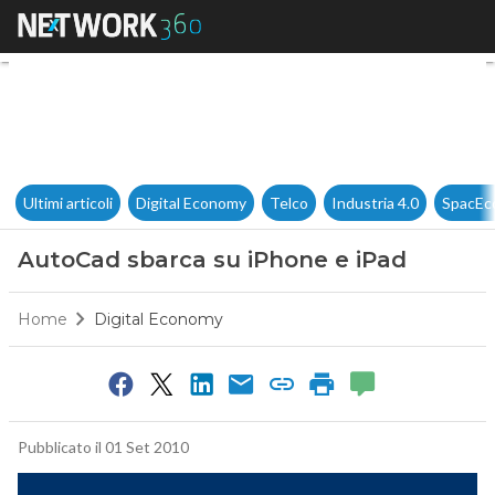
AutoCad sbarca su iPhone e 
Ultimi articoli
Digital Economy
Telco
Industria 4.0
SpacEc
AutoCad sbarca su iPhone e iPad
Home
Digital Economy
Pubblicato il 01 Set 2010