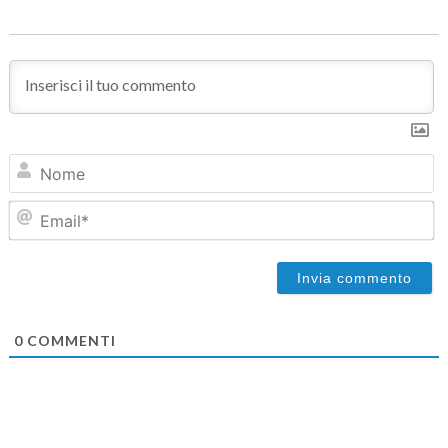
N
Em
0
COMMENTI