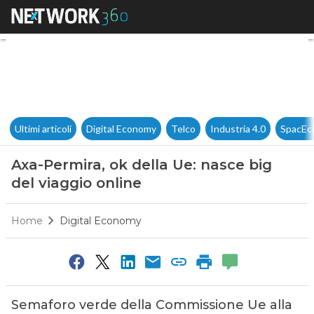
Axa-Permira, ok della Ue: nasc
Ultimi articoli
Digital Economy
Telco
Industria 4.0
SpacEc
Axa-Permira, ok della Ue: nasce big
del viaggio online
Home
Digital Economy
Semaforo verde della Commissione Ue alla