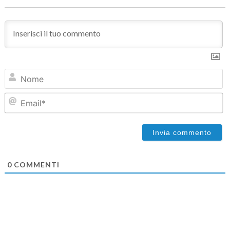
N
Em
0
COMMENTI