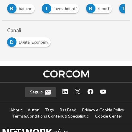
B
I
R
T
banche
investimenti
report
tl
Canali
D
Digital Economy
Seguici
About
Autori
Tags
Rss Feed
Privacy e Cookie Policy
Terms&Conditions Contenuti Specialistici
Cookie Center