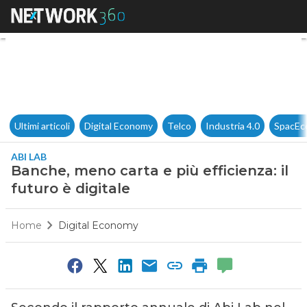
Banche, meno carta e più effici
Ultimi articoli
Digital Economy
Telco
Industria 4.0
SpacEc
ABI LAB
Banche, meno carta e più efficienza: il
futuro è digitale
Home
Digital Economy