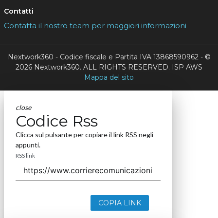
Contatti
Contatta il nostro team per maggiori informazioni
Nextwork360 - Codice fiscale e Partita IVA 13868590962 - ©
2026 Nextwork360. ALL RIGHTS RESERVED. ISP AWS
Mappa del sito
close
Codice Rss
Clicca sul pulsante per copiare il link RSS negli
appunti.
RSS link
COPIA LINK