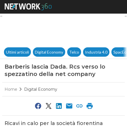
Barberis lascia Dada. Rcs ver
Ultimi articoli
Digital Economy
Telco
Industria 4.0
SpacEc
Barberis lascia Dada. Rcs verso lo
spezzatino della net company
Home
Digital Economy
Ricavi in calo per la società fiorentina