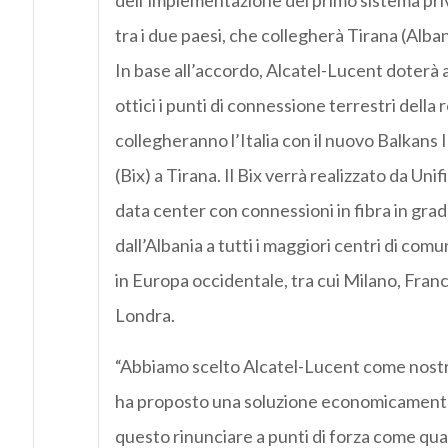
dell’implementazione del primo sistema priv
tra i due paesi, che collegherà Tirana (Albania
In base all’accordo, Alcatel-Lucent doterà a
ottici i punti di connessione terrestri della 
collegheranno l’Italia con il nuovo Balkan
(Bix) a Tirana. Il Bix verrà realizzato da Unifi
data center con connessioni in fibra in grad
dall’Albania a tutti i maggiori centri di com
in Europa occidentale, tra cui Milano, Fra
Londra.
“Abbiamo scelto Alcatel-Lucent come nostr
ha proposto una soluzione economicament
questo rinunciare a punti di forza come qual