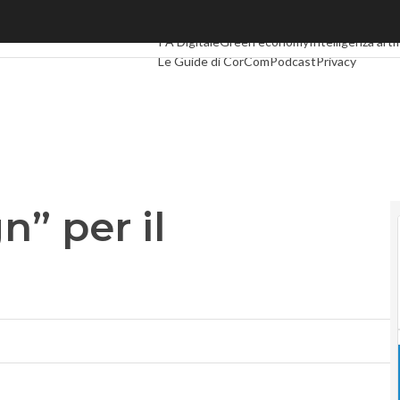
 per il Mediterraneo
Ultimi articoli
Digital Economy
Telco
Industria
PA Digitale
Green economy
Intelligenza artif
Le Guide di CorCom
Podcast
Privacy
n” per il