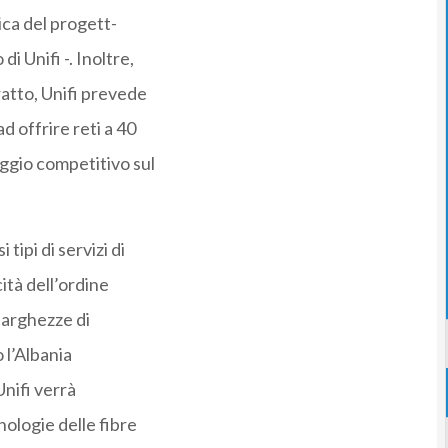
ica del progett-
 Unifi -. Inoltre,
tratto, Unifi prevede
d offrire reti a 40
ggio competitivo sul
ipi di servizi di
cità dell’ordine
e larghezze di
 l’Albania
Unifi verrà
nologie delle fibre