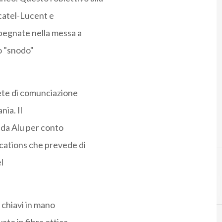
lcatel-Lucent e
pegnate nella messa a
lo "snodo"
 rete di comunciazione
nia. Il
 da Alu per conto
cations che prevede di
l
 chiavi in mano