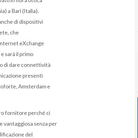
ato in fibra ottica
) a Bari (Italia).
nche di dispositivi
rete, che
s Internet eXchange
 e sarà il primo
o di dare connettività
unicazione presenti
ncoforte, Amsterdam e
o fornitore perché ci
e vantaggiosa senza per
ificazione del