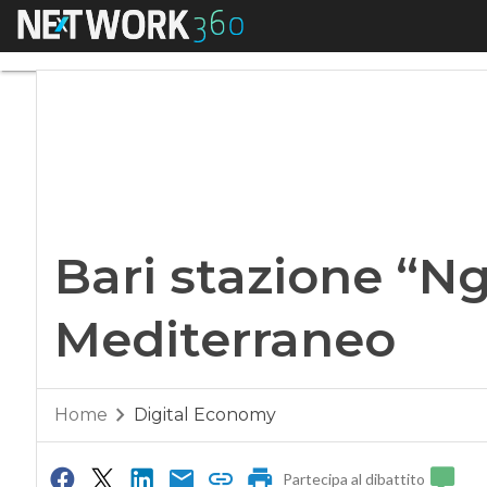
Menu
Bari stazione “Ngn”
Bari stazione “Ng
Mediterraneo
Home
Digital Economy
Partecipa al dibattito