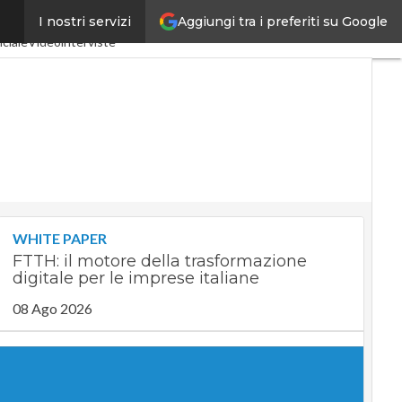
Aggiungi tra i preferiti su Google
I nostri servizi
 4.0
SpacEconomy
iciale
Videointerviste
WHITE PAPER
FTTH: il motore della trasformazione
digitale per le imprese italiane
08 Ago 2026