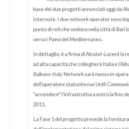
base dei due progetti annunciati oggi da A
Interoute. I due network operator sono im
punto di reti che vedono nella città di Bari 
verso i Paesi del Mediterraneo.
In dettaglio, è a firma di Alcatel-Lucent la
ad alta capacità che collegherà Italia e l’Alba
Balkans-Italy Network sarà messo in opera
dell'operatore statunitense Unifi Communi
"accendere" l'infrastruttura entro la fine de
2011.
La Fase 1 del progetto prevede la fornitura