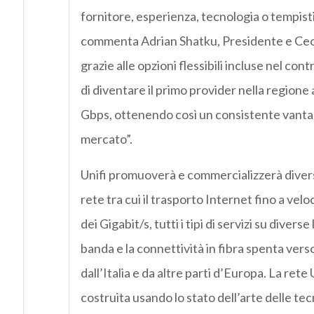
fornitore, esperienza, tecnologia o tempist
commenta Adrian Shatku, Presidente e Ceo di
grazie alle opzioni flessibili incluse nel con
di diventare il primo provider nella regione a
Gbps, ottenendo così un consistente vanta
mercato”.
Unifi promuoverà e commercializzerà diversi t
rete tra cui il trasporto Internet fino a velo
dei Gigabit/s, tutti i tipi di servizi su divers
banda e la connettività in fibra spenta verso
dall’Italia e da altre parti d’Europa. La rete 
costruita usando lo stato dell’arte delle tec