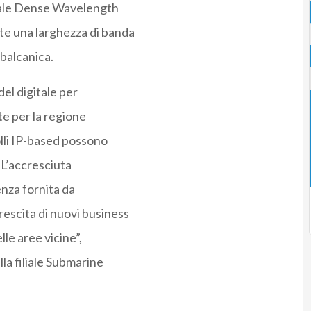
anale Dense Wavelength
te una larghezza di banda
 balcanica.
el digitale per
te per la regione
olli IP-based possono
 L’accresciuta
ienza fornita da
escita di nuovi business
le aree vicine”,
a filiale Submarine