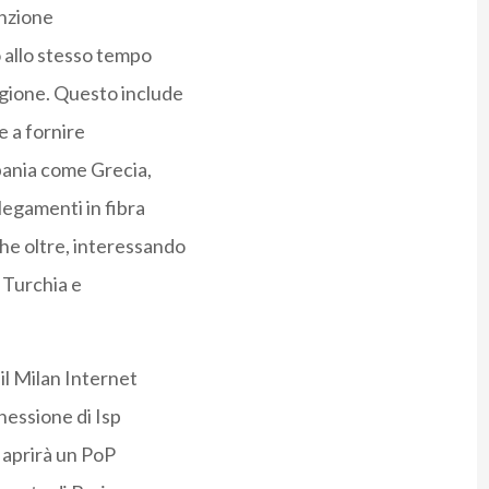
enzione
 allo stesso tempo
egione. Questo include
e a fornire
lbania come Grecia,
egamenti in fibra
che oltre, interessando
a Turchia e
il Milan Internet
nessione di Isp
x aprirà un PoP