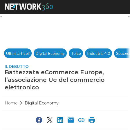
Battezzata eCommerce Europe
Ultimi articoli
Digital Economy
Telco
Industria 4.0
SpacEc
IL DEBUTTO
Battezzata eCommerce Europe,
l’associazione Ue del commercio
elettronico
Home
Digital Economy