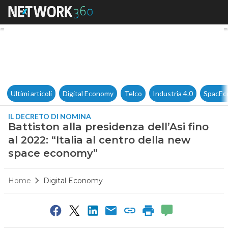
Battiston alla presidenza dell
Ultimi articoli
Digital Economy
Telco
Industria 4.0
SpacEc
IL DECRETO DI NOMINA
Battiston alla presidenza dell’Asi fino
al 2022: “Italia al centro della new
space economy”
Home
Digital Economy