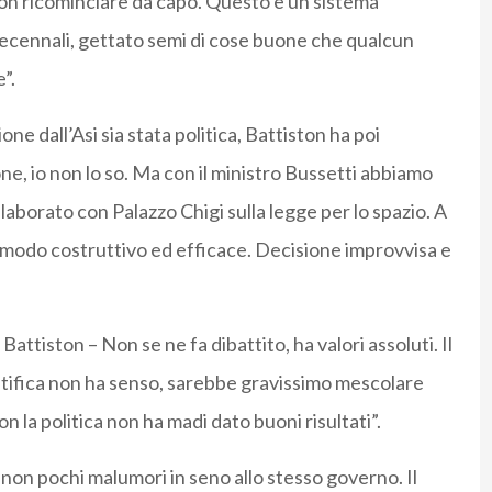
on ricominciare da capo. Questo è un sistema
ecennali, gettato semi di cose buone che qualcun
”.
ione dall’Asi sia stata politica, Battiston ha poi
one, io non lo so. Ma con il ministro Bussetti abbiamo
llaborato con Palazzo Chigi sulla legge per lo spazio. A
 in modo costruttivo ed efficace. Decisione improvvisa e
attiston – Non se ne fa dibattito, ha valori assoluti. Il
ntifica non ha senso, sarebbe gravissimo mescolare
la politica non ha madi dato buoni risultati”.
o non pochi malumori in seno allo stesso governo. Il