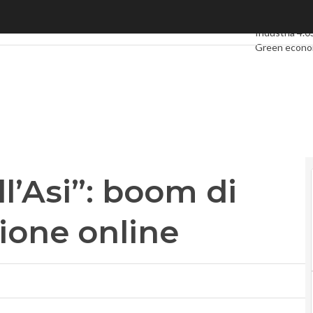
’Asi”: boom di firme per la petizione online
Ultimi articoli
Industria 4.0
Green econ
Videointervi
Podcast
Priv
ll’Asi”: boom di
zione online