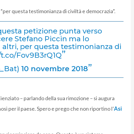
“per questa testimonianza di civiltà e democrazia”.
 questa petizione punta verso
cere Stefano Piccin ma lo
i altri, per questa testimonianza di
://t.co/Fov9B3rQ1Q
b_Bat)
10 novembre 2018
scienziato – parlando della sua rimozione – si augura
nosi per il paese. Spero e prego che non riportino l’
Asi