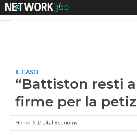
Menu
“Battiston resti all
IL CASO
“Battiston resti a
firme per la peti
Home
Digital Economy