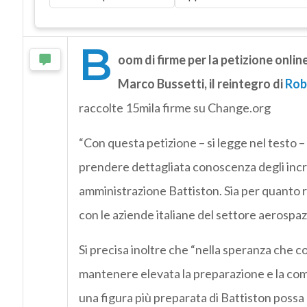
B
oom di firme per la petizione online
Marco Bussetti, il reintegro di
Robe
raccolte 15mila firme su Change.org
“Con questa petizione – si legge nel testo – 
prendere dettagliata conoscenza degli incred
amministrazione Battiston. Sia per quanto ri
con le aziende italiane del settore aerospazi
Si precisa inoltre che “nella speranza che c
mantenere elevata la preparazione e la co
una figura più preparata di Battiston possa