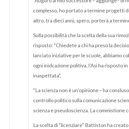
“Auguro al mio successore – aggiunge– di n
complesso, ho portato a termine progetti d
altro, tra dieci anni, spero, porterà a termine
Sulla possibilità che la scelta della sua rimoz
risposto: “Chiedete a chi ha preso la decisi
lanciato iniziative per le scuole, abbiamo co
ogni inidcazione politiva, l’Asi ha risposto
inaspettata”.
“La scienza non è un’opinione – ha consluso B
controllo politico sulla comunicazione scie
scienza e pseudoscienza. La commistione con 
La scelta di “licenziare” Battiston ha creat