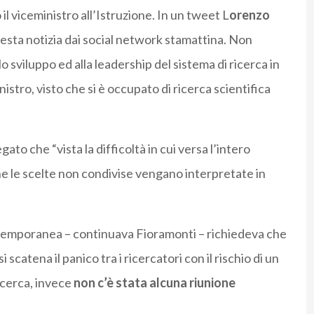
o il viceministro all’Istruzione. In un tweet L
orenzo
esta notizia dai social network stamattina. Non
 sviluppo ed alla leadership del sistema di ricerca in
nistro, visto che si è occupato di ricerca scientifica
gato che “vista la difficoltà in cui versa l’intero
o che le scelte non condivise vengano interpretate in
stemporanea – continuava Fioramonti – richiedeva che
i scatena il panico tra i ricercatori con il rischio di un
icerca, invece
non c’è stata alcuna riunione