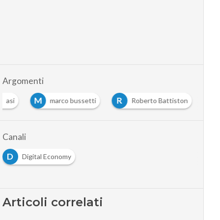
Argomenti
M
R
asi
marco bussetti
Roberto Battiston
Canali
D
Digital Economy
Articoli correlati