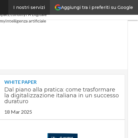
Aggiungi tra i preferiti su Google
I nostri servizi
Digital Economy
Telco
SpacEconomy
PA Digitale
omy
Intelligenza artificiale
ste
Le Guide di CorCom
acy
WHITE PAPER
Dal piano alla pratica: come trasformare
la digitalizzazione italiana in un successo
duraturo
18 Mar 2025