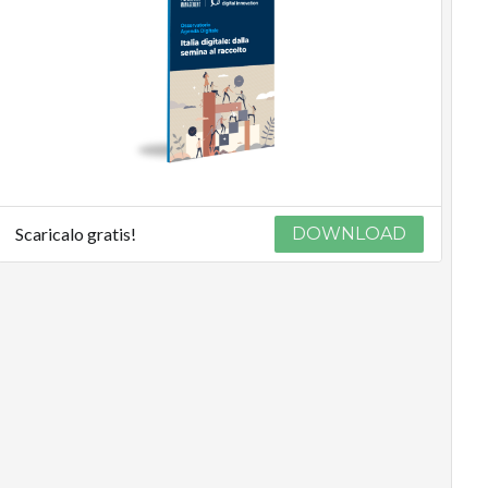
Scaricalo gratis!
DOWNLOAD