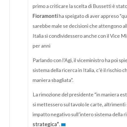
primo a criticare la scelta di Bussetti è stat
Fioramonti
ha speigato di aver appreso “qu
sarebbe male se decisioni che attengono allo
Italia si condividessero anche con il Vice Mi
per anni
Parlando con l’Agi, il viceministro ha poi spie
sistema della ricerca in Italia, c’è il rischi
maniera sbagliata”.
La rimozione del presidente “in maniera e
si mettessero sul tavolo le carte, altrimenti s
impatto negativo sull’intero sistema della r
strategica”
.