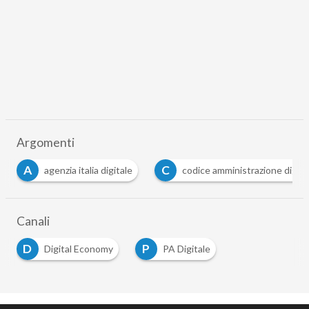
Argomenti
C
R
S
codice amministrazione digitale
rai
silvi
…
Canali
D
P
Digital Economy
PA Digitale