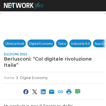
Berlusconi: “Col digitale rivolu
Ultimi articoli
Digital Economy
Telco
Industria 4.0
SpacEc
ELEZIONI 2013
Berlusconi: “Col digitale rivoluzione
Italia”
Home
Digital Economy