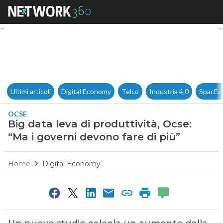
Big data leva di produttività, 
Ultimi articoli
Digital Economy
Telco
Industria 4.0
SpacEc
OCSE
Big data leva di produttività, Ocse:
“Ma i governi devono fare di più”
Home
Digital Economy