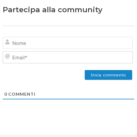
Partecipa alla community
N
Em
0
COMMENTI