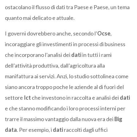
ostacolano il flusso di dati tra Paese e Paese, un tema
quanto mai delicato e attuale.
I governi dovrebbero anche, secondo l’
Ocse
,
incoraggiare gli investimenti in processi di business
che incorporano l’analisi dei
dati
in tutti i rami
dell’attività produttiva, dall’agricoltura alla
manifattura ai servizi. Anzi, lo studio sottolinea come
siano ancora troppo poche le aziende al di fuori del
settore
Ict
che investono in raccolta e analisi dei
dati
e che stanno modificando i loro processi interni per
trarre il massimo vantaggio dalla nuova era dei
Big
data
. Per esempio, i
dati
raccolti dagli uffici