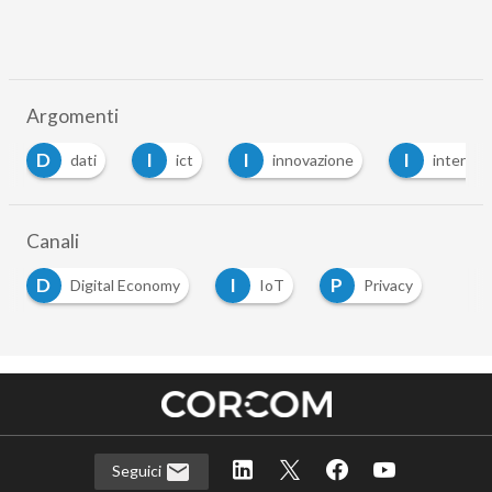
Argomenti
D
I
I
I
dati
ict
innovazione
internet
Canali
D
I
P
Digital Economy
IoT
Privacy
Seguici