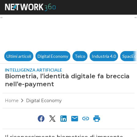
Biometria, l’identità digitale
Ultimi articoli
Digital Economy
Telco
Industria 4.0
SpacEc
INTELLIGENZA ARTIFICIALE
Biometria, l’identità digitale fa breccia
nell’e-payment
Home
Digital Economy