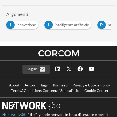
Argomenti
I
I
P
innovazione
intelligenza artificiale
paga
Seguici
About
Autori
Tags
Rss Feed
Privacy e Cookie Policy
Terms&Conditions Contenuti Specialistici
Cookie Center
Nextwork360
è il più grande network in Italia di testate e portali