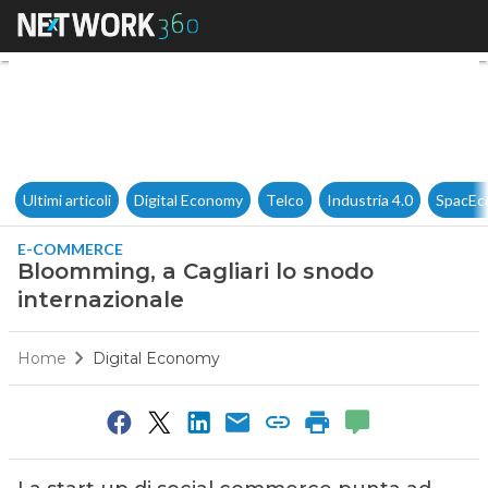
Bloomming, a Cagliari lo sno
Ultimi articoli
Digital Economy
Telco
Industria 4.0
SpacEc
E-COMMERCE
Bloomming, a Cagliari lo snodo
internazionale
Home
Digital Economy