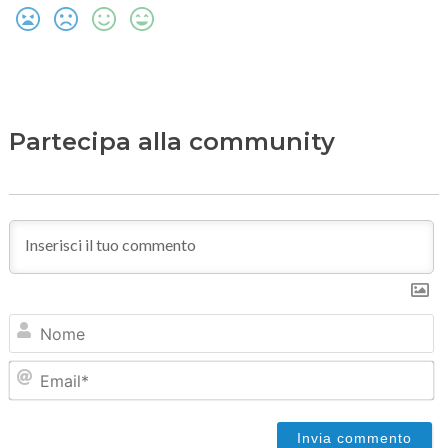
Partecipa alla community
N
Em