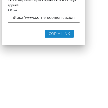
appunti.
RSS link
COPIA LINK