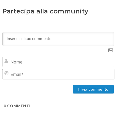
Partecipa alla community
N
Em
0
COMMENTI