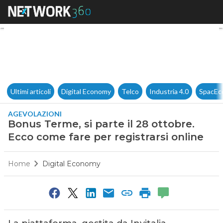
Bonus Terme, si parte il 28 ot
Ultimi articoli
Digital Economy
Telco
Industria 4.0
SpacEc
AGEVOLAZIONI
Bonus Terme, si parte il 28 ottobre.
Ecco come fare per registrarsi online
Home
Digital Economy