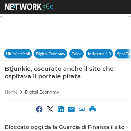
Btjunkie, oscurato anche il sit
Ultimi articoli
Digital Economy
Telco
Industria 4.0
SpacEc
Btjunkie, oscurato anche il sito che
ospitava il portale pirata
Home
Digital Economy
Bloccato oggi dalla Guardia di Finanza il sito