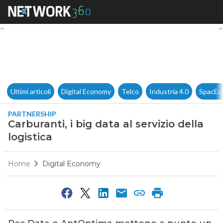
Carburanti, i big data al serviz
Ultimi articoli
Digital Economy
Telco
Industria 4.0
SpacEc
PARTNERSHIP
Carburanti, i big data al servizio della
logistica
Home
Digital Economy