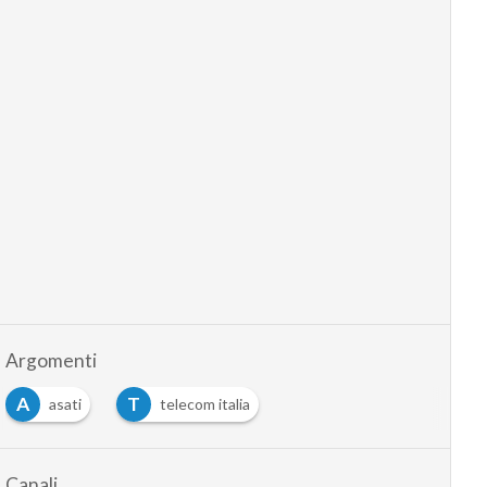
Argomenti
A
T
asati
telecom italia
Canali