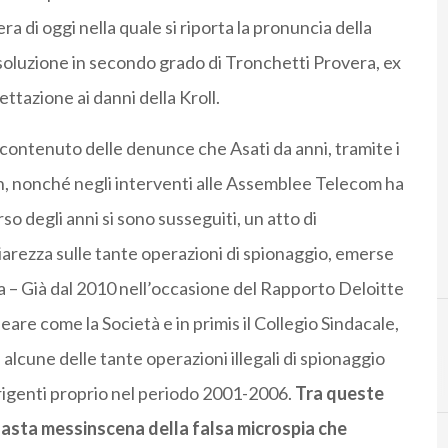
era di oggi nella quale si riporta la pronuncia della
soluzione in secondo grado di Tronchetti Provera, ex
ettazione ai danni della Kroll.
contenuto delle denunce che Asati da anni, tramite i
 non, nonché negli interventi alle Assemblee Telecom ha
o degli anni si sono susseguiti, un atto di
hiarezza sulle tante operazioni di spionaggio, emerse
a – Già dal 2010 nell’occasione del Rapporto Deloitte
are come la Società e in primis il Collegio Sindacale,
une delle tante operazioni illegali di spionaggio
rigenti proprio nel periodo 2001-2006.
Tra queste
efasta messinscena della falsa microspia che