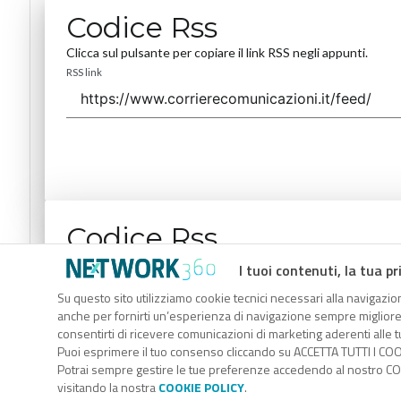
Codice Rss
Clicca sul pulsante per copiare il link RSS negli appunti.
RSS link
Codice Rss
Clicca sul pulsante per copiare il link RSS negli appunti.
I tuoi contenuti, la tua pr
RSS link
Su questo sito utilizziamo cookie tecnici necessari alla navigazion
anche per fornirti un’esperienza di navigazione sempre migliore, p
consentirti di ricevere comunicazioni di marketing aderenti alle tu
Puoi esprimere il tuo consenso cliccando su ACCETTA TUTTI I COO
Potrai sempre gestire le tue preferenze accedendo al nostro COO
visitando la nostra
COOKIE POLICY
.