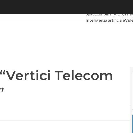
Vertici Telecom tutelino azionisti”
Ultimi articoli
Digital Eco
SpacEconomy
PA Digitale
Intelligenza artificiale
Vide
Le Guide di CorCom
Podc
: “Vertici Telecom
”