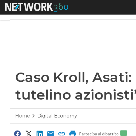
Menu
Caso Kroll, Asati: “
Caso Kroll, Asati
tutelino azionisti
Home
Digital Economy
Partecipa al dibattito