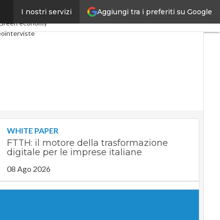
Aggiungi tra i preferiti su Google
I nostri servizi
nomy
Telco
Industria 4.0
Green economy
ointerviste
ast
Privacy
WHITE PAPER
FTTH: il motore della trasformazione
digitale per le imprese italiane
08 Ago 2026