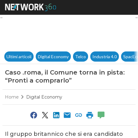
Caso .roma, il Comune torna in
Ultimi articoli
Digital Economy
Telco
Industria 4.0
SpacEc
Caso .roma, il Comune torna in pista:
“Pronti a comprarlo”
Home
Digital Economy
Il gruppo britannico che si era candidato