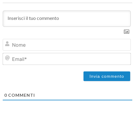
N
Em
0
COMMENTI