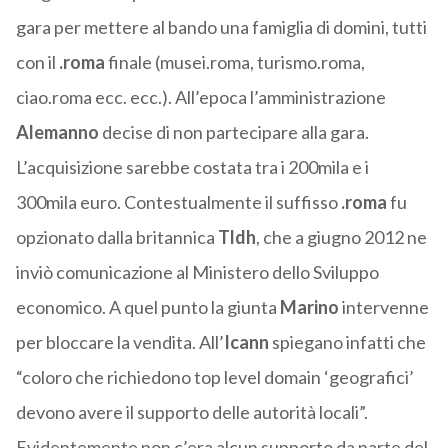
gara per mettere al bando una famiglia di domini, tutti
con il
.roma
finale (musei.roma, turismo.roma,
ciao.roma ecc. ecc.). All’epoca l’amministrazione
Alemanno
decise di non partecipare alla gara.
L’acquisizione sarebbe costata tra i 200mila e i
300mila euro. Contestualmente il suffisso
.roma
fu
opzionato dalla britannica
Tldh
, che a giugno 2012 ne
inviò comunicazione al Ministero dello Sviluppo
economico. A quel punto la giunta
Marino
intervenne
per bloccare la vendita. All’
Icann
spiegano infatti che
“coloro che richiedono top level domain ‘geografici’
devono avere il supporto delle autorità locali”.
Evidentemente non c’era alcun supporto da parte del