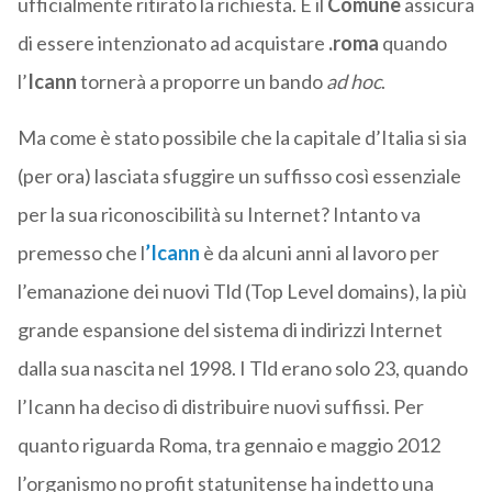
ufficialmente ritirato la richiesta. E il
Comune
assicura
di essere intenzionato ad acquistare
.roma
quando
l’
Icann
tornerà a proporre un bando
ad hoc
.
Ma come è stato possibile che la capitale d’Italia si sia
(per ora) lasciata sfuggire un suffisso così essenziale
per la sua riconoscibilità su Internet? Intanto va
premesso che l
’
Icann
è da alcuni anni al lavoro per
l’emanazione dei nuovi Tld (Top Level domains), la più
grande espansione del sistema di indirizzi Internet
dalla sua nascita nel 1998. I Tld erano solo 23, quando
l’Icann ha deciso di distribuire nuovi suffissi. Per
quanto riguarda Roma, tra gennaio e maggio 2012
l’organismo no profit statunitense ha indetto una