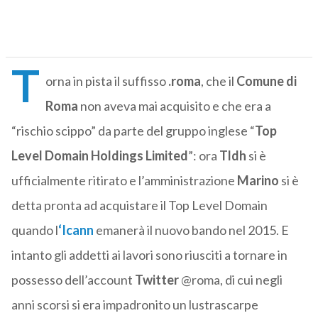
T
orna in pista il suffisso
.roma
, che il
Comune di
Roma
non aveva mai acquisito e che era a
“rischio scippo” da parte del gruppo inglese “
Top
Level Domain Holdings Limited
”: ora
Tldh
si è
ufficialmente ritirato e l’amministrazione
Marino
si è
detta pronta ad acquistare il Top Level Domain
quando l
‘
Icann
emanerà il nuovo bando nel 2015. E
intanto gli addetti ai lavori sono riusciti a tornare in
possesso dell’account
Twitter
@roma, di cui negli
anni scorsi si era impadronito un lustrascarpe