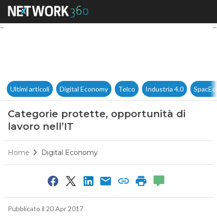
Categorie protette, opportunità
Ultimi articoli
Digital Economy
Telco
Industria 4.0
SpacEc
Categorie protette, opportunità di
lavoro nell’IT
Home
Digital Economy
Pubblicato il 20 Apr 2017