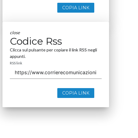
COPIA LINK
close
Codice Rss
Clicca sul pulsante per copiare il link RSS negli
appunti.
RSS link
COPIA LINK