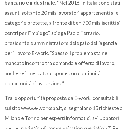
bancario e industriale.
“Nel 2016, in Italia sono stati
assunti soltanto 20 mila lavoratori appartenenti alle
categorie protette, a fronte di ben 700 mila iscritti ai
centri per l’impiego”, spiega Paolo Ferrario,
presidente e amministratore delegato dell’agenzia
per il lavoro E-work. “Spesso il problema sta nel
mancato incontro tra domanda e offerta di lavoro,
anche se il mercato propone con continuità
opportunità di assunzione”.
Tra le opportunità proposte da E-work, consultabili
sul sito www.e-workspa.it, si segnalano 15 richieste a
Milano e Torino per esperti informatici, sviluppatori
web e
marketing & communication specialist IT
. Per