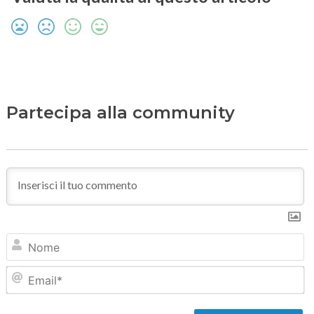
Partecipa alla community
N
Em