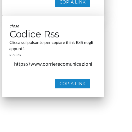
COPIA LINK
close
Codice Rss
Clicca sul pulsante per copiare il link RSS negli
appunti.
RSS link
COPIA LINK