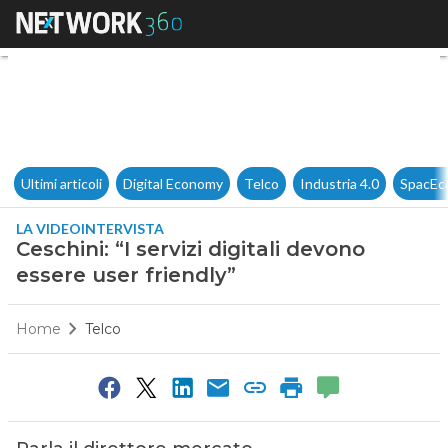
Ceschini: “I servizi digitali de
Ultimi articoli
Digital Economy
Telco
Industria 4.0
SpacEc
LA VIDEOINTERVISTA
Ceschini: “I servizi digitali devono
essere user friendly”
Home
Telco