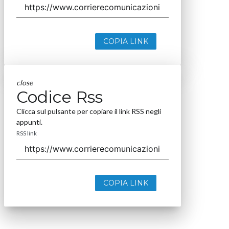
COPIA LINK
close
Codice Rss
Clicca sul pulsante per copiare il link RSS negli
appunti.
RSS link
COPIA LINK