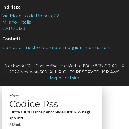
Indirizzo
Via Moretto da Brescia, 22
Milano - Italia
CAP 20133
Contatti
Contatta il nostro team per maggiori informazioni
Nextwork360 - Codice fiscale e Partita IVA 13868590962 - ©
2026 Nextwork360. ALL RIGHTS RESERVED. ISP AWS
Mappa del sito
close
Codice Rss
Clicca sul pulsante per copiare il link RSS negli
appunti.
RSS link