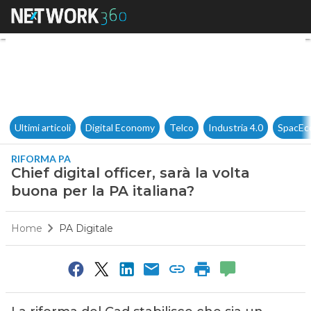
Chief digital officer, sarà la v
Ultimi articoli
Digital Economy
Telco
Industria 4.0
SpacEc
RIFORMA PA
Chief digital officer, sarà la volta
buona per la PA italiana?
Home
PA Digitale