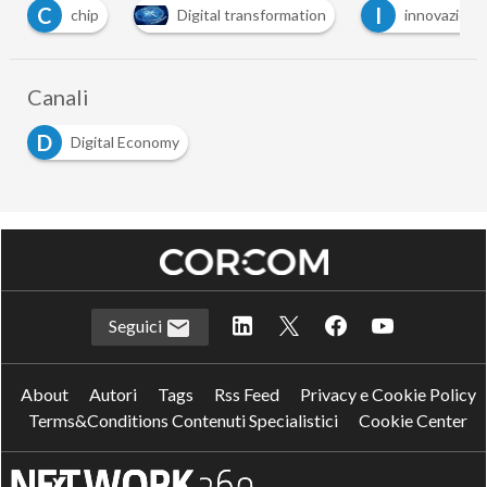
C
I
chip
Digital transformation
innovazione
Canali
D
Digital Economy
Seguici
About
Autori
Tags
Rss Feed
Privacy e Cookie Policy
Terms&Conditions Contenuti Specialistici
Cookie Center