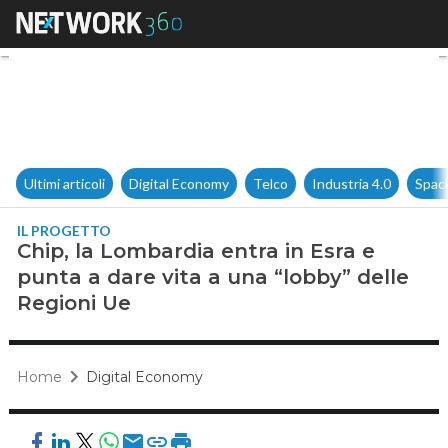
Chip, la Lombardia entra in Es
Ultimi articoli
Digital Economy
Telco
Industria 4.0
Spac
IL PROGETTO
Chip, la Lombardia entra in Esra e
punta a dare vita a una “lobby” delle
Regioni Ue
Home
Digital Economy