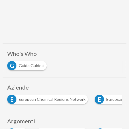
Who's Who
G
Guido Guidesi
Aziende
E
E
European Chemical Regions Network
European Se
Argomenti