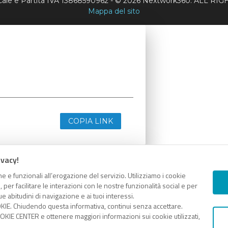
scale e Partita IVA 13868590962 - © 2026 Nextwork360. ALL 
Mappa del sito
COPIA LINK
ivacy!
e e funzionali all’erogazione del servizio. Utilizziamo i cookie
er facilitare le interazioni con le nostre funzionalità social e per
e abitudini di navigazione e ai tuoi interessi.
KIE. Chiudendo questa informativa, continui senza accettare.
KIE CENTER e ottenere maggiori informazioni sui cookie utilizzati,