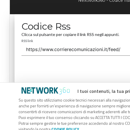
Nextwork360 - Codice fi
Codice Rss
Clicca sul pulsante per copiare il link RSS negli appunti.
RSS link
I tuoi contenuti, la tua pr
Codice Rss
Su questo sito utilizziamo cookie tecnici necessari alla navigazion
Clicca sul pulsante per copiare il link RSS negli appunti.
anche per fornirti un’esperienza di navigazione sempre migliore, p
RSS link
consentirti di ricevere comunicazioni di marketing aderenti alle tu
Puoi esprimere il tuo consenso cliccando su ACCETTA TUTTI I COO
Potrai sempre gestire le tue preferenze accedendo al nostro COO
visitando la nostra
COOKIE POLICY
.