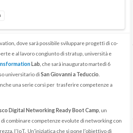
i
vation, dove sarà possibile sviluppare progetti di co-
rte e al lavoro congiunto di stratup, università e
ansformation
Lab
, che sarà inaugurato martedì 6
so universitario di
San Giovanni a Teduccio
.
anche una serie corsi per
trasferire competenze a
sco Digital Networking Ready Boot Camp
, un
vo di combinare competenze evolute di networking con
zza, l’IoT. Un’iniziatica che si pone l’obiettivo di