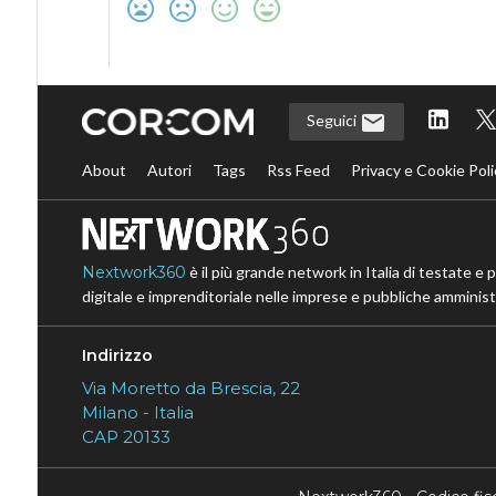
Seguici
About
Autori
Tags
Rss Feed
Privacy e Cookie Poli
Nextwork360
è il più grande network in Italia di testate e 
digitale e imprenditoriale nelle imprese e pubbliche amministr
Indirizzo
Via Moretto da Brescia, 22
Milano - Italia
CAP 20133