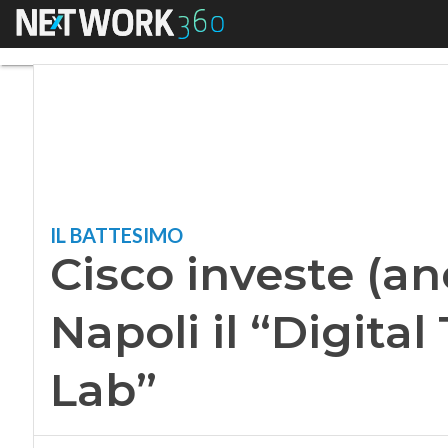
Menu
Cisco investe (anch
IL BATTESIMO
Cisco investe (an
Napoli il “Digita
Lab”