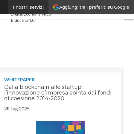
Aggiungi tra i preferiti su Google
 Lab”
I nostri servizi
Ultimi articoli
Digital Economy
Telco
Industria 4.0
SpacEconomy
PA Digitale
Green economy
Intelligenza artificiale
Videointerviste
Le Guide di CorCom
Podcast
Privacy
WHITEPAPER
Dalla blockchain alle startup:
l’innovazione d’impresa spinta dai fondi
di coesione 2014-2020
28 Lug 2025