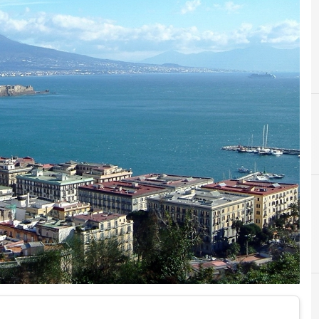
A
agostino santoni