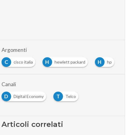
Argomenti
C
H
H
S
cisco italia
hewlett packard
hp
Canali
D
T
Digital Economy
Telco
Articoli correlati