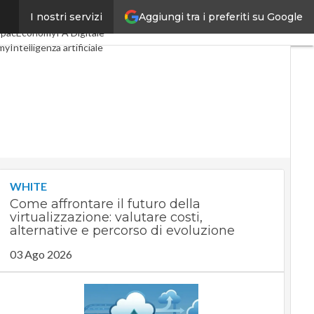
Aggiungi tra i preferiti su Google
I nostri servizi
Digital Economy
Telco
SpacEconomy
PA Digitale
my
Intelligenza artificiale
te
Le Guide di CorCom
cy
WHITE
Come affrontare il futuro della
virtualizzazione: valutare costi,
alternative e percorso di evoluzione
03 Ago 2026