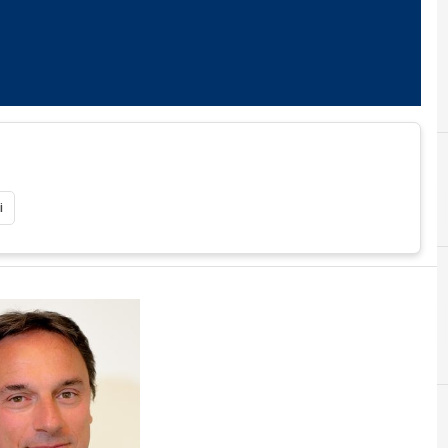
C
cisco
i