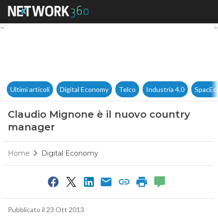
Claudio Mignone è il nuovo 
Ultimi articoli
Digital Economy
Telco
Industria 4.0
SpacEc
Claudio Mignone è il nuovo country
manager
Home
Digital Economy
Pubblicato il 23 Ott 2013