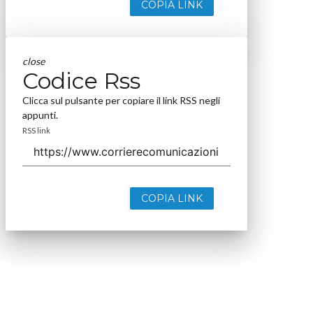
COPIA LINK
close
Codice Rss
Clicca sul pulsante per copiare il link RSS negli
appunti.
RSS link
COPIA LINK