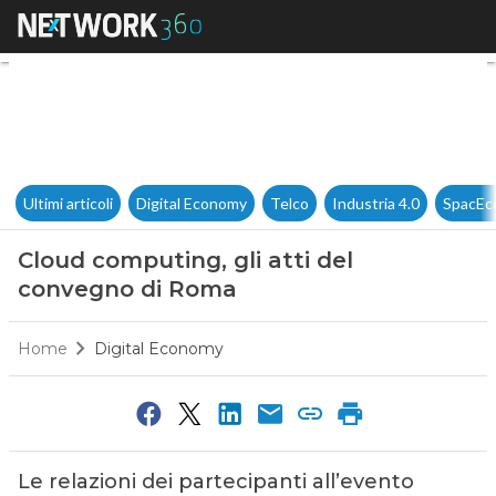
Cloud computing, gli atti de
Ultimi articoli
Digital Economy
Telco
Industria 4.0
SpacEc
Cloud computing, gli atti del
convegno di Roma
Home
Digital Economy
Le relazioni dei partecipanti all’evento