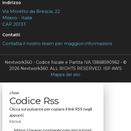
Indirizzo
Via Moretto da Brescia, 22
Milano - Italia
CAP 20133
Contatti
Contatta il nostro team per maggiori informazioni
Nextwork360 - Codice fiscale e Partita IVA 13868590962 - ©
2026 Nextwork360. ALL RIGHTS RESERVED. ISP AWS
Mappa del sito
close
Codice Rss
Clicca sul pulsante per copiare il link RSS negli
appunti.
RSS link