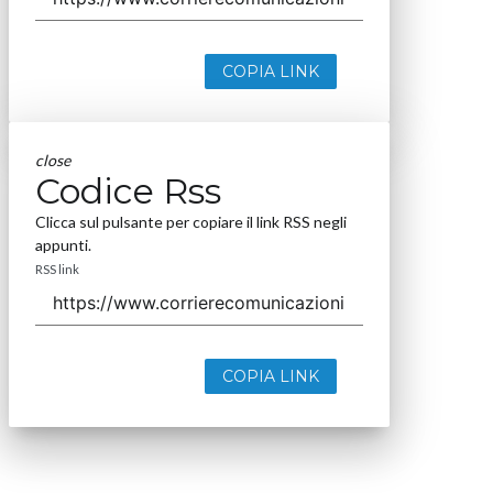
COPIA LINK
close
Codice Rss
Clicca sul pulsante per copiare il link RSS negli
appunti.
RSS link
COPIA LINK