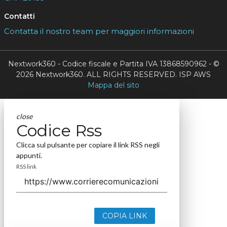
Contatti
Contatta il nostro team per maggiori informazioni
Nextwork360 - Codice fiscale e Partita IVA 13868590962 - ©
2026 Nextwork360. ALL RIGHTS RESERVED. ISP AWS
Mappa del sito
close
Codice Rss
Clicca sul pulsante per copiare il link RSS negli
appunti.
RSS link
COPIA LINK