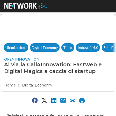
Al via la Call4Innovation: Fas
Ultimi articoli
Digital Economy
Telco
Industria 4.0
SpacEc
OPEN INNOVATION
Al via la Call4Innovation: Fastweb e
Digital Magics a caccia di startup
Home
Digital Economy