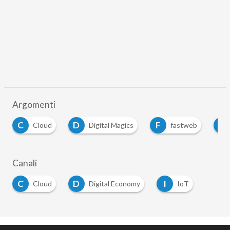
Argomenti
C
D
F
I
Cloud
Digital Magics
fastweb
Canali
C
D
I
Cloud
Digital Economy
IoT
…