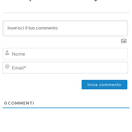
N
Em
0
COMMENTI