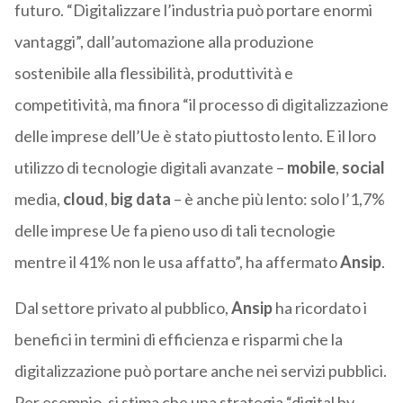
futuro. “Digitalizzare l’industria può portare enormi
vantaggi”, dall’automazione alla produzione
sostenibile alla flessibilità, produttività e
competitività, ma finora “il processo di digitalizzazione
delle imprese dell’Ue è stato piuttosto lento. E il loro
utilizzo di tecnologie digitali avanzate –
mobile
,
social
media,
cloud
,
big data
– è anche più lento: solo l’1,7%
delle imprese Ue fa pieno uso di tali tecnologie
mentre il 41% non le usa affatto”, ha affermato
Ansip
.
Dal settore privato al pubblico,
Ansip
ha ricordato i
benefici in termini di efficienza e risparmi che la
digitalizzazione può portare anche nei servizi pubblici.
Per esempio, si stima che una strategia “digital by