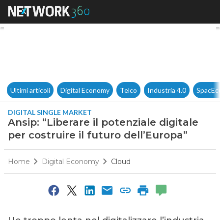
Ansip: “Liberare il potenziale d
Ultimi articoli
Digital Economy
Telco
Industria 4.0
SpacEc
DIGITAL SINGLE MARKET
Ansip: “Liberare il potenziale digitale
per costruire il futuro dell’Europa”
Home
Digital Economy
Cloud