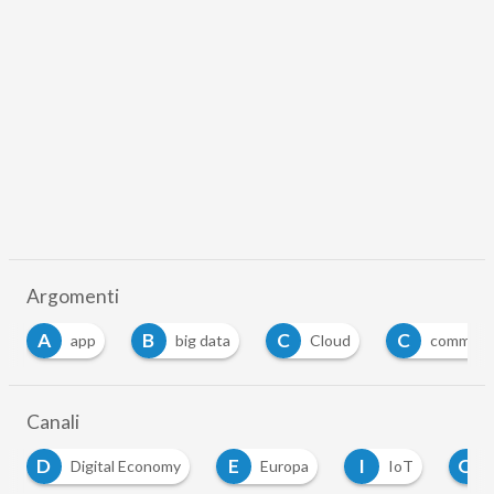
Argomenti
B
C
C
big data
Cloud
commissione europea
…
Canali
E
I
O
conomy
Europa
IoT
Over the Top