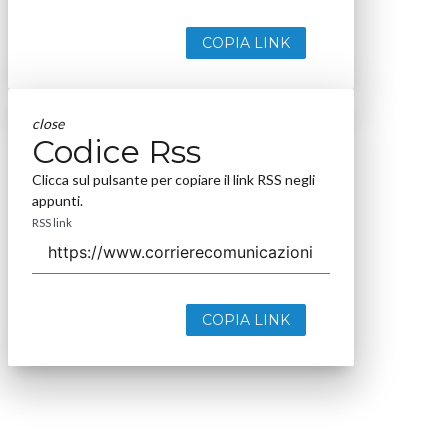
COPIA LINK
close
Codice Rss
Clicca sul pulsante per copiare il link RSS negli
appunti.
RSS link
COPIA LINK