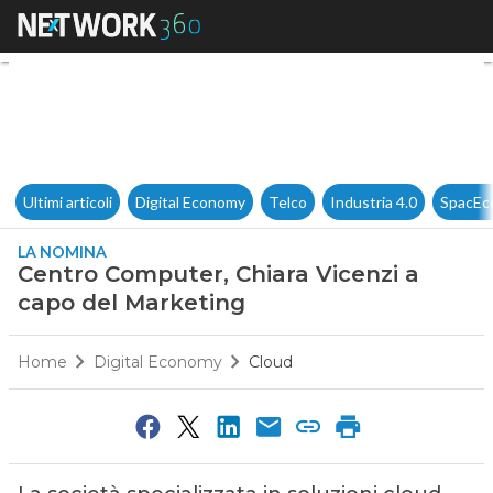
Centro Computer, Chiara Vice
Ultimi articoli
Digital Economy
Telco
Industria 4.0
SpacEc
LA NOMINA
Centro Computer, Chiara Vicenzi a
capo del Marketing
Home
Digital Economy
Cloud