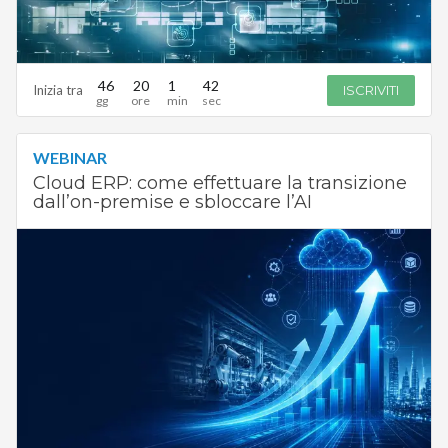
46
20
1
41
Inizia tra
ISCRIVITI
WEBINAR
Cloud ERP: come effettuare la transizione
dall’on-premise e sbloccare l’AI