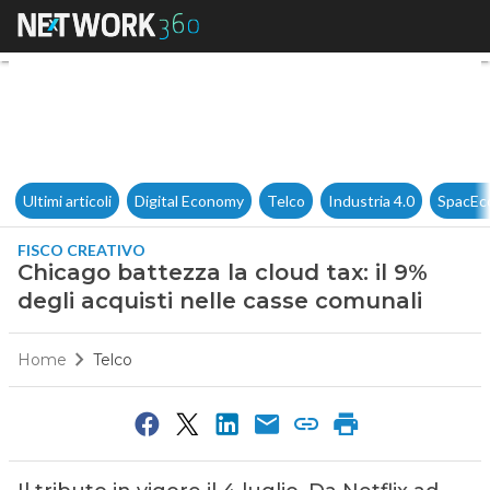
Chicago battezza la cloud tax:
Ultimi articoli
Digital Economy
Telco
Industria 4.0
SpacEc
FISCO CREATIVO
Chicago battezza la cloud tax: il 9%
degli acquisti nelle casse comunali
Home
Telco