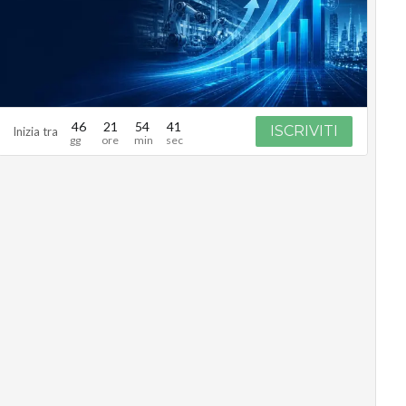
46
21
54
40
ISCRIVITI
Inizia tra