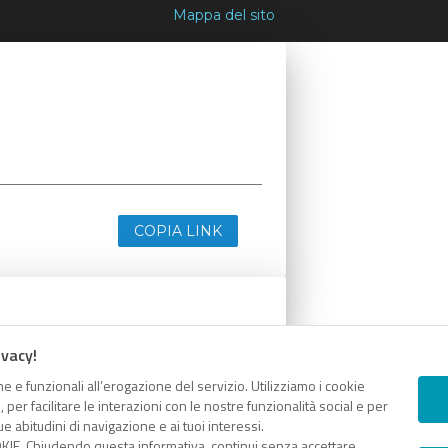
Mappa del sito
COPIA LINK
ivacy!
e e funzionali all’erogazione del servizio. Utilizziamo i cookie
er facilitare le interazioni con le nostre funzionalità social e per
e abitudini di navigazione e ai tuoi interessi.
KIE. Chiudendo questa informativa, continui senza accettare.