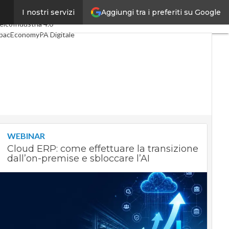
Aggiungi tra i preferiti su Google
I nostri servizi
ltimi articoli
Digital Economy
elco
Industria 4.0
pacEconomy
PA Digitale
reen economy
ntelligenza artificiale
ideointerviste
e Guide di CorCom
Podcast
rivacy
WEBINAR
Cloud ERP: come effettuare la transizione
dall’on-premise e sbloccare l’AI