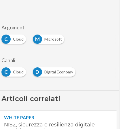
Argomenti
C
M
Cloud
Microsoft
Canali
C
D
Cloud
Digital Economy
Articoli correlati
WHITE PAPER
NIS2, sicurezza e resilienza digitale: