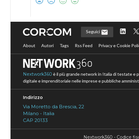
Seguici
About
Autori
Tags
Rss Feed
Privacy e Cookie Poli
Nextwork360
è il più grande network in Italia di testate e 
digitale e imprenditoriale nelle imprese e pubbliche amministr
Indirizzo
Via Moretto da Brescia, 22
Milano - Italia
CAP 20133
Nextwork360 - Codice fi