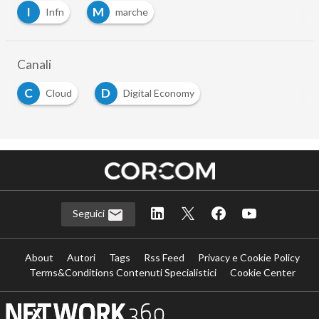
I
M
Infn
marche
Canali
C
D
Cloud
Digital Economy
Seguici
About
Autori
Tags
Rss Feed
Privacy e Cookie Policy
Terms&Conditions Contenuti Specialistici
Cookie Center