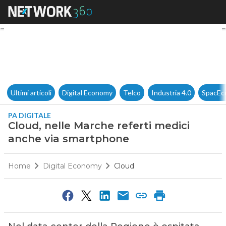
Cloud, nelle Marche referti 
Ultimi articoli
Digital Economy
Telco
Industria 4.0
SpacEc
PA DIGITALE
Cloud, nelle Marche referti medici
anche via smartphone
Home
Digital Economy
Cloud