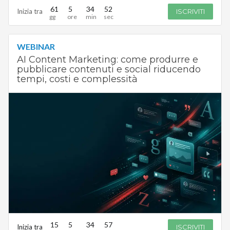
61
5
34
52
Inizia tra
ISCRIVITI
WEBINAR
AI Content Marketing: come produrre e
pubblicare contenuti e social riducendo
tempi, costi e complessità
15
5
34
57
Inizia tra
ISCRIVITI