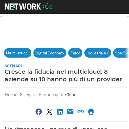
Cresce la fiducia nel multiclo
Ultimi articoli
Digital Economy
Telco
Industria 4.0
SpacEc
SCENARI
Cresce la fiducia nel multicloud: 8
aziende su 10 hanno più di un provider
Home
Digital Economy
Cloud