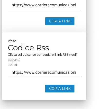
COPIA LINK
close
Codice Rss
Clicca sul pulsante per copiare il link RSS negli
appunti.
RSS link
COPIA LINK