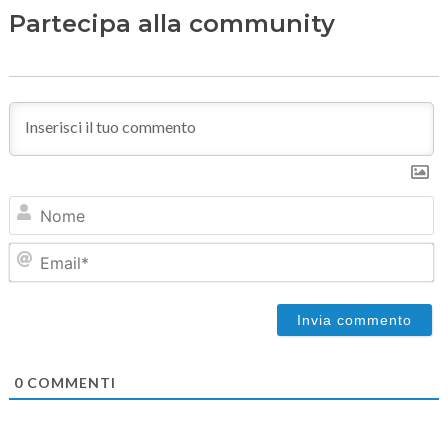
Partecipa alla community
N
Em
0
COMMENTI