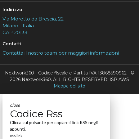
Indirizzo
Via Moretto da Brescia, 22
Milano - Italia
CAP 20133
Contatti
Contatta il nostro team per maggiori informazioni
Nextwork360 - Codice fiscale e Partita IVA 13868590962 - ©
2026 Nextwork360. ALL RIGHTS RESERVED. ISP AWS
Mappa del sito
close
Codice Rss
Clicca sul pulsante per copiare il link RSS negli
appunti.
RSS link