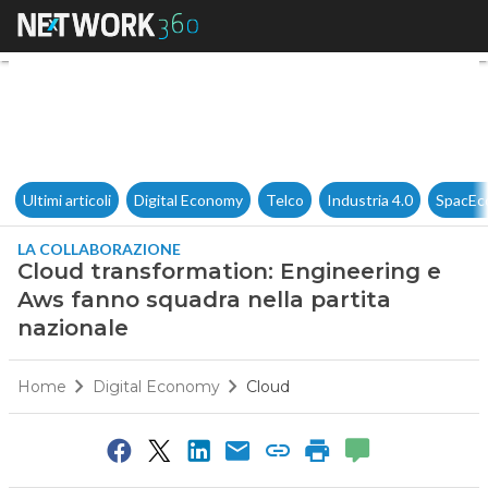
Cloud transformation: Engine
Ultimi articoli
Digital Economy
Telco
Industria 4.0
SpacEc
LA COLLABORAZIONE
Cloud transformation: Engineering e
Aws fanno squadra nella partita
nazionale
Home
Digital Economy
Cloud