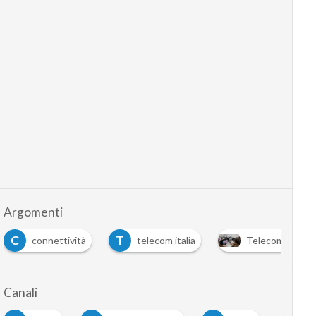
Argomenti
C
T
connettività
telecom italia
Telecomunicazi
Canali