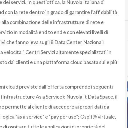
dei servizi. In quest’ottica, la Nuvola Italiana di
d con la rete dentro in grado di garantire l’affidabilità
e alla combinazione delle infrastrutture di rete e
izio in modalità end to end e con elevati livelli di
tivi che fanno leva sugli 8 Data Center Nazionali
a velocità, i Centri Servizi altamente specializzati in
iesto dai clienti e una piattaforma cloud basata sulle più
ioni cloud previste dall’offerta comprende i seguenti
s (Infrastructure As a Service): Nuvola It Data Space, il
he permette al cliente di accedere ai propri dati da
 logica “as a service” e “pay per use”; Ospit@ virtuale,
 di ospitare tutte le applicazioni di proprietà del