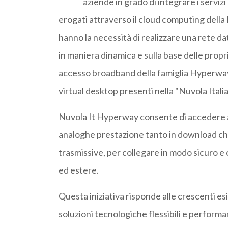
aziende in grado di integrare i serviz
erogati attraverso il cloud computing della 
hanno la necessità di realizzare una rete d
in maniera dinamica e sulla base delle propri
accesso broadband della famiglia Hyperway co
virtual desktop presenti nella "Nuvola Italia
Nuvola It Hyperway consente di accedere a p
analoghe prestazione tanto in download che 
trasmissive, per collegare in modo sicuro e co
ed estere.
Questa iniziativa risponde alle crescenti es
soluzioni tecnologiche flessibili e perform