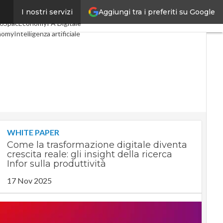
Aggiungi tra i preferiti su Google
I nostri servizi
li
Digital Economy
Telco
.0
SpacEconomy
PA Digitale
nomy
Intelligenza artificiale
iste
Le Guide di CorCom
vacy
WHITE PAPER
Come la trasformazione digitale diventa
crescita reale: gli insight della ricerca
Infor sulla produttività
17 Nov 2025