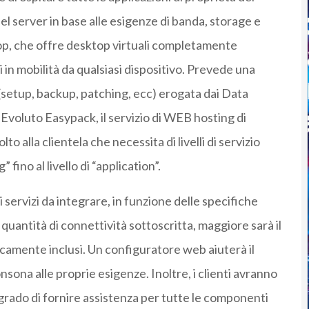
el server in base alle esigenze di banda, storage e
top, che offre desktop virtuali completamente
li in mobilità da qualsiasi dispositivo. Prevede una
(setup, backup, patching, ecc) erogata dai Data
 Evoluto Easypack, il servizio di WEB hosting di
 alla clientela che necessita di livelli di servizio
fino al livello di “application”.
 servizi da integrare, in funzione delle specifiche
quantità di connettività sottoscritta, maggiore sarà il
camente inclusi. Un configuratore web aiuterà il
onsona alle proprie esigenze. Inoltre, i clienti avranno
n grado di fornire assistenza per tutte le componenti