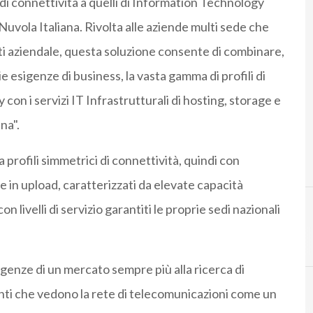
i di connettività a quelli di Information Technology
Nuvola Italiana. Rivolta alle aziende multi sede che
ati aziendale, questa soluzione consente di combinare,
e esigenze di business, la vasta gamma di profili di
n i servizi IT Infrastrutturali di hosting, storage e
na".
rofili simmetrici di connettività, quindi con
in upload, caratterizzati da elevate capacità
n livelli di servizio garantiti le proprie sedi nazionali
C
Cloud
igenze di un mercato sempre più alla ricerca di
anti che vedono la rete di telecomunicazioni come un