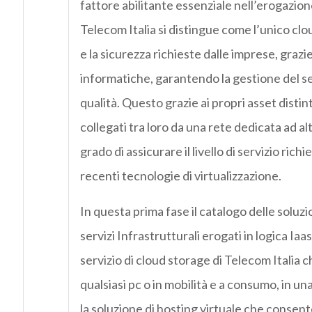
fattore abilitante essenziale nell’erogazione 
Telecom Italia si distingue come l’unico clou
e la sicurezza richieste dalle imprese, grazi
informatiche, garantendo la gestione del serv
qualità. Questo grazie ai propri asset distin
collegati tra loro da una rete dedicata ad alt
grado di assicurare il livello di servizio rich
recenti tecnologie di virtualizzazione.
In questa prima fase il catalogo delle soluz
servizi Infrastrutturali erogati in logica Iaa
servizio di cloud storage di Telecom Italia c
qualsiasi pc o in mobilità e a consumo, in una
la soluzione di hosting virtuale che consente