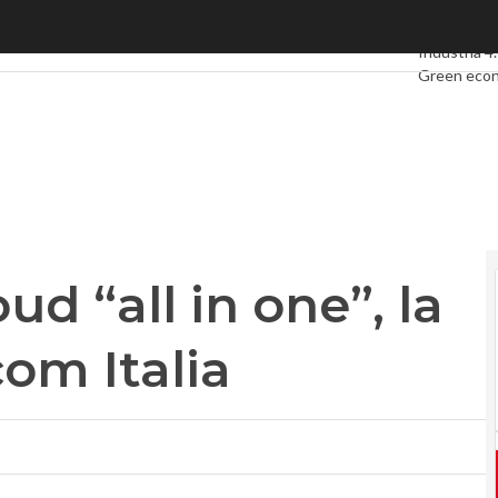
 “all in one”, la nuova sfida Telecom Italia
Ultimi artico
Industria 4
Green eco
Videointerv
Podcast
Pri
ud “all in one”, la
om Italia