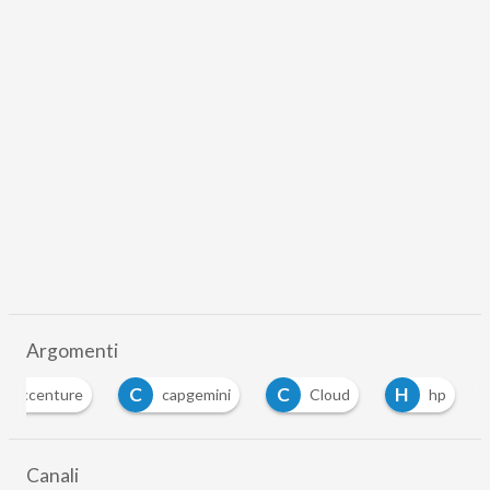
Argomenti
C
C
H
accenture
capgemini
Cloud
hp
…
Canali