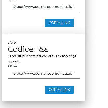
COPIA LINK
close
Codice Rss
Clicca sul pulsante per copiare il link RSS negli
appunti.
RSS link
COPIA LINK