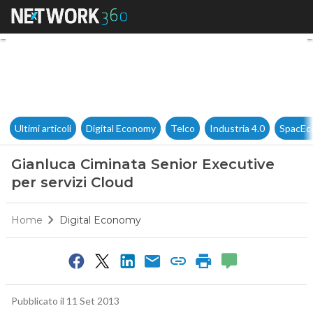
Gianluca Ciminata Senior Exec
Ultimi articoli
Digital Economy
Telco
Industria 4.0
SpacEc
Gianluca Ciminata Senior Executive
per servizi Cloud
Home
Digital Economy
Pubblicato il 11 Set 2013